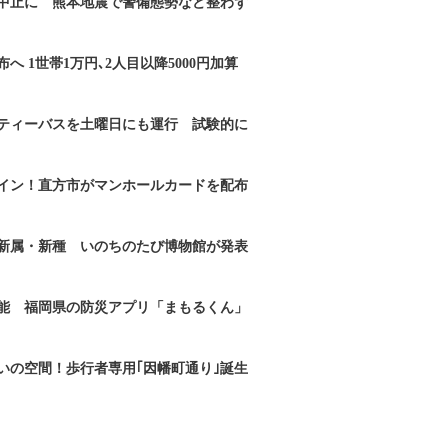
｣中止に 熊本地震で警備態勢など整わず
へ 1世帯1万円､2人目以降5000円加算
ティーバスを土曜日にも運行 試験的に
イン！直方市がマンホールカードを配布
新属・新種 いのちのたび博物館が発表
能 福岡県の防災アプリ「まもるくん」
いの空間！歩行者専用｢因幡町通り｣誕生