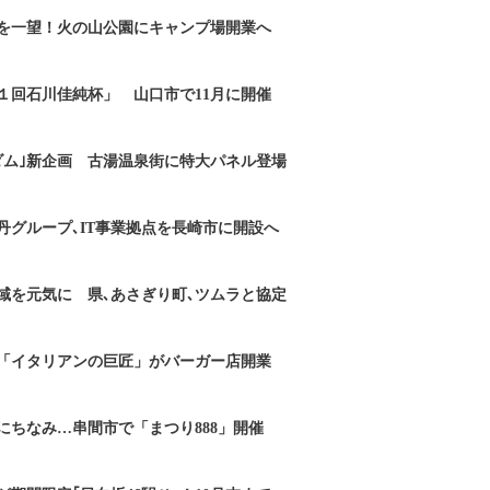
を一望！火の山公園にキャンプ場開業へ
１回石川佳純杯」 山口市で11月に開催
ダム｣新企画 古湯温泉街に特大パネル登場
丹グループ､IT事業拠点を長崎市に開設へ
域を元気に 県､あさぎり町､ツムラと協定
「イタリアンの巨匠」がバーガー店開業
にちなみ…串間市で「まつり888」開催