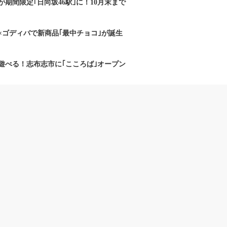
期間限定｢日向坂46駅｣に！10月末まで
×ゴディバで新商品｢最中チョコ｣が誕生
遊べる！志布志市に｢こころば｣オープン