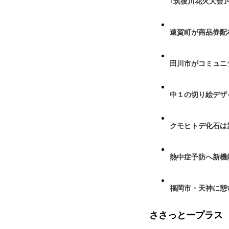
｢筑後川花火大会
遠賀町が商品券配布
田川市がコミュニ
中１の切り絵デザ
クモヒトデ化石は
熱中症予防へ新機
福岡市・天神に憩
ささっとープラス