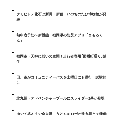
クモヒトデ化石は新属・新種 いのちのたび博物館が発
表
熱中症予防へ新機能 福岡県の防災アプリ「まもるく
ん」
福岡市・天神に憩いの空間！歩行者専用｢因幡町通り｣誕
生
田川市がコミュニティーバスを土曜日にも運行 試験的
に
北九州・アドベンチャープールにスライダー2基が登場
ゆでて盛るまで全自動 うどんAIロボが北九州市で稼働