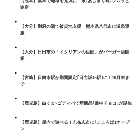
【熊本】薬草で地域を元気に 県､あさぎり町､ツムラと
協定
【大分】別府の湯で被災地支援 熊本県八代市に温泉運
搬
【大分】日田市の「イタリアンの巨匠」がバーガー店開
業
【宮崎】日向市駅が期間限定｢日向坂46駅｣に！10月末ま
で
【鹿児島】白くま×ゴディバで新商品｢最中チョコ｣が誕生
【鹿児島】屋内で遊べる！志布志市に｢こころば｣オープ
ン