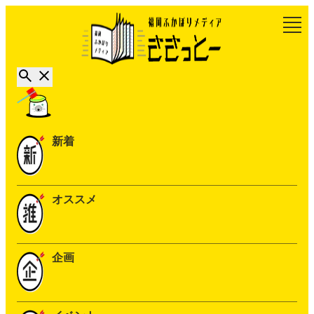
新着
オススメ
企画