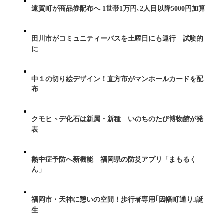
遠賀町が商品券配布へ 1世帯1万円､2人目以降5000円加算
田川市がコミュニティーバスを土曜日にも運行 試験的
に
中１の切り絵デザイン！直方市がマンホールカードを配
布
クモヒトデ化石は新属・新種 いのちのたび博物館が発
表
熱中症予防へ新機能 福岡県の防災アプリ「まもるく
ん」
福岡市・天神に憩いの空間！歩行者専用｢因幡町通り｣誕
生