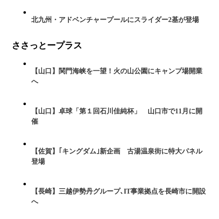
北九州・アドベンチャープールにスライダー2基が登場
ささっとープラス
【山口】関門海峡を一望！火の山公園にキャンプ場開業
へ
【山口】卓球「第１回石川佳純杯」 山口市で11月に開
催
【佐賀】｢キングダム｣新企画 古湯温泉街に特大パネル
登場
【長崎】三越伊勢丹グループ､IT事業拠点を長崎市に開設
へ