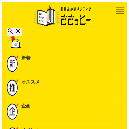
新着
オススメ
企画