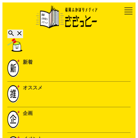
新着
オススメ
企画