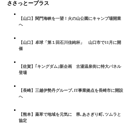
ささっとープラス
【山口】関門海峡を一望！火の山公園にキャンプ場開業
へ
【山口】卓球「第１回石川佳純杯」 山口市で11月に開
催
【佐賀】｢キングダム｣新企画 古湯温泉街に特大パネル
登場
【長崎】三越伊勢丹グループ､IT事業拠点を長崎市に開設
へ
【熊本】薬草で地域を元気に 県､あさぎり町､ツムラと
協定