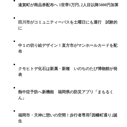
遠賀町が商品券配布へ 1世帯1万円､2人目以降5000円加算
田川市がコミュニティーバスを土曜日にも運行 試験的
に
中１の切り絵デザイン！直方市がマンホールカードを配
布
クモヒトデ化石は新属・新種 いのちのたび博物館が発
表
熱中症予防へ新機能 福岡県の防災アプリ「まもるく
ん」
福岡市・天神に憩いの空間！歩行者専用｢因幡町通り｣誕
生