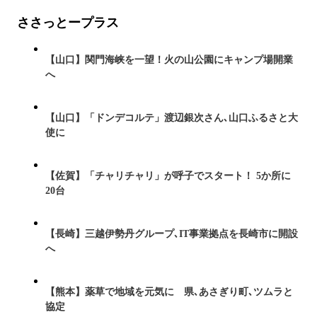
ささっとープラス
【山口】関門海峡を一望！火の山公園にキャンプ場開業
へ
【山口】「ドンデコルテ」渡辺銀次さん､山口ふるさと大
使に
【佐賀】「チャリチャリ」が呼子でスタート！ 5か所に
20台
【長崎】三越伊勢丹グループ､IT事業拠点を長崎市に開設
へ
【熊本】薬草で地域を元気に 県､あさぎり町､ツムラと
協定