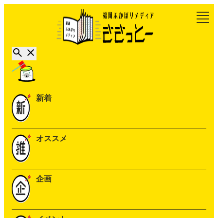
新着
オススメ
企画