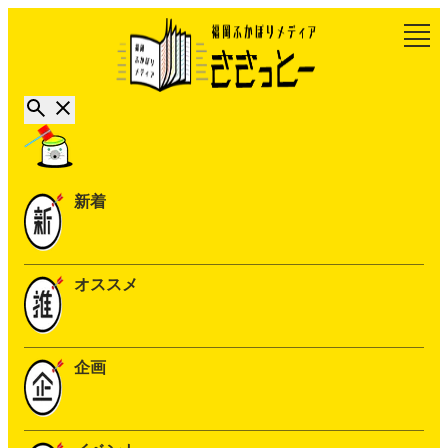
新着
オススメ
企画