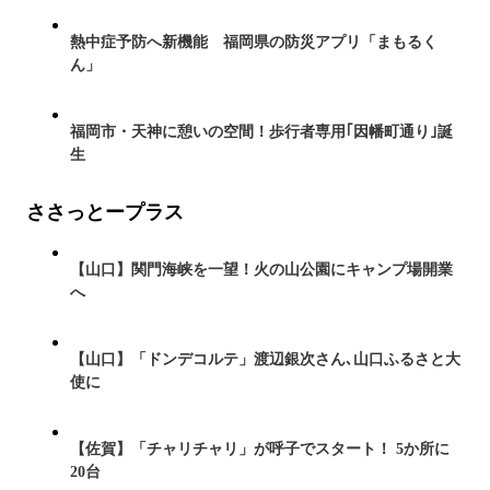
熱中症予防へ新機能 福岡県の防災アプリ「まもるく
ん」
福岡市・天神に憩いの空間！歩行者専用｢因幡町通り｣誕
生
ささっとープラス
【山口】関門海峡を一望！火の山公園にキャンプ場開業
へ
【山口】「ドンデコルテ」渡辺銀次さん､山口ふるさと大
使に
【佐賀】「チャリチャリ」が呼子でスタート！ 5か所に
20台