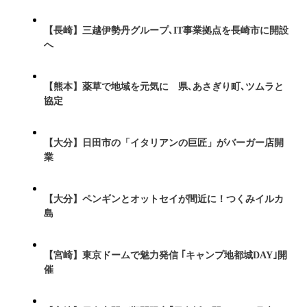
【長崎】三越伊勢丹グループ､IT事業拠点を長崎市に開設
へ
【熊本】薬草で地域を元気に 県､あさぎり町､ツムラと
協定
【大分】日田市の「イタリアンの巨匠」がバーガー店開
業
【大分】ペンギンとオットセイが間近に！つくみイルカ
島
【宮崎】東京ドームで魅力発信 ｢キャンプ地都城DAY｣開
催