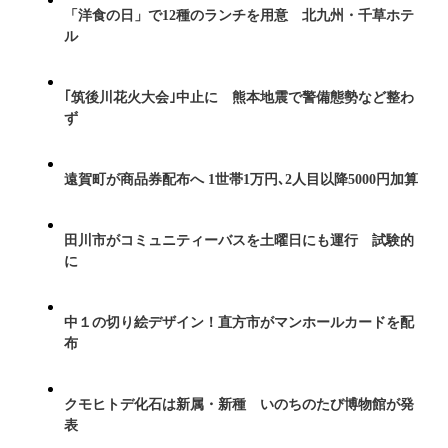
「洋食の日」で12種のランチを用意 北九州・千草ホテ
ル
｢筑後川花火大会｣中止に 熊本地震で警備態勢など整わ
ず
遠賀町が商品券配布へ 1世帯1万円､2人目以降5000円加算
田川市がコミュニティーバスを土曜日にも運行 試験的
に
中１の切り絵デザイン！直方市がマンホールカードを配
布
クモヒトデ化石は新属・新種 いのちのたび博物館が発
表