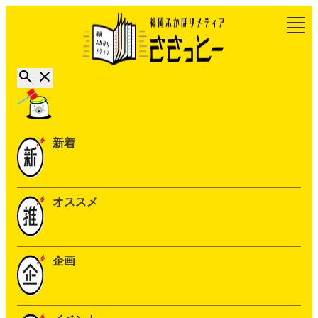
新着
オススメ
企画