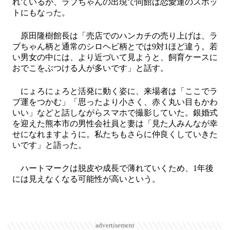
れているが、ラブちゃんの出現で同館は恋愛運のスポッ
トにもなった。
原田隆樹館長は「売店でのハンカチの売り上げは、ラ
ブちゃん柄と通常のシロヘビ柄とでは9対1ほど違う。若
い男女の中には、より近づいて見ようと、飼育ケースに
おでこをぶつける人が多いです」と話す。
にょろにょろと活発に動く姿に、来場者は「ここでラ
ブ運をつかむ」「思ったより小さく、赤く丸い目もかわ
いい」などと話しながらスマホで撮影していた。銀婚式
を迎えた熊本市の男性会社員と妻は「見た人みんなが幸
せになれますように。私たちもさらに仲良くしていきた
いです」と語った。
ハートマークは脱皮や成長で薄れていくため、1年後
には見えなくなる可能性が高いという。
advertisement