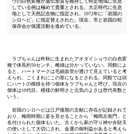
ウの白色変種が遺伝形質を維持して特定地域に生息
している例は極めて貴重とされる。大正時代に生息
地として天然記念物に指定され、1972年に「岩国の
シロヘビ」に指定替えされた。現在、市と岩国白蛇
保存会が保護活動を進めている。
ラブちゃんは昨秋に生まれたアオダイショウの白色変
種で体長約50センチ。雌雄は分かっていない。同館によ
ると、ハートマークは毛細血管が透けて見えていると考
えられ、ごくまれにこの形になるとされる。同館では頭
にハートの模様を持つ個体をラブちゃんと呼び、現在の
個体は10代目。模様の鮮明さと元気のよさは歴代有数と
いう。
岩国のシロヘビは江戸後期の文献に存在が記録されて
おり、梅雨時期に姿を見せることから「梅雨左衛門」と
名付けられた個体もいた。古くから家の守り神や弁財天
の使いとして大切にされ、金運の御利益があると考えら