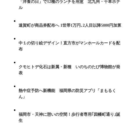
「洋食の日」で12種のランチを用意 北九州・千草ホテ
ル
遠賀町が商品券配布へ 1世帯1万円､2人目以降5000円加算
中１の切り絵デザイン！直方市がマンホールカードを配
布
クモヒトデ化石は新属・新種 いのちのたび博物館が発
表
熱中症予防へ新機能 福岡県の防災アプリ「まもるく
ん」
福岡市・天神に憩いの空間！歩行者専用｢因幡町通り｣誕
生