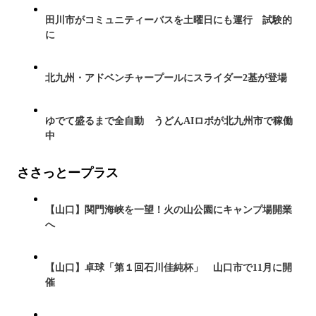
田川市がコミュニティーバスを土曜日にも運行 試験的
に
北九州・アドベンチャープールにスライダー2基が登場
ゆでて盛るまで全自動 うどんAIロボが北九州市で稼働
中
ささっとープラス
【山口】関門海峡を一望！火の山公園にキャンプ場開業
へ
【山口】卓球「第１回石川佳純杯」 山口市で11月に開
催