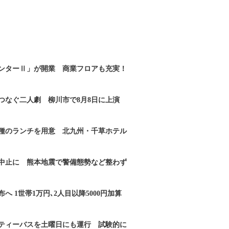
ンターⅡ」が開業 商業フロアも充実！
つなぐ二人劇 柳川市で8月8日に上演
2種のランチを用意 北九州・千草ホテル
｣中止に 熊本地震で警備態勢など整わず
へ 1世帯1万円､2人目以降5000円加算
ティーバスを土曜日にも運行 試験的に