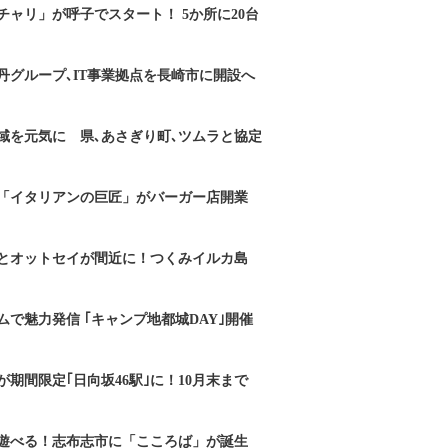
チャリ」が呼子でスタート！ 5か所に20台
丹グループ､IT事業拠点を長崎市に開設へ
域を元気に 県､あさぎり町､ツムラと協定
「イタリアンの巨匠」がバーガー店開業
とオットセイが間近に！つくみイルカ島
で魅力発信 ｢キャンプ地都城DAY｣開催
期間限定｢日向坂46駅｣に！10月末まで
遊べる！志布志市に「こころば」が誕生