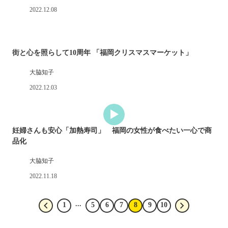
2022.12.08
街と心を照らして10周年 「福岡クリスマスマーケット」
大脇知子
2022.12.03
妊婦さんも安心「加熱寿司」 福岡の女性が食べたい一心で商
品化
大脇知子
2022.11.18
...
1
5
6
7
8
9
10