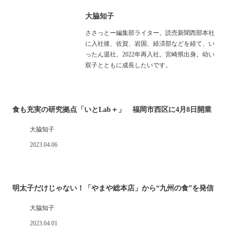
大脇知子
ささっとー編集部ライター。読売新聞西部本社
に入社後、佐賀、岩国、経済部などを経て、い
ったん退社。2022年再入社。宮崎県出身。幼い
双子とともに成長したいです。
食も充実の研究拠点「いとLab＋」 福岡市西区に4月8日開業
大脇知子
2023.04.06
明太子だけじゃない！「やまや総本店」から“九州の食”を発信
大脇知子
2023.04.01