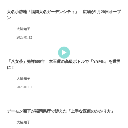
大名小跡地「福岡大名ガーデンシティ」 広場が1月20日オープ
ン
大脇知子
2023.01.12
「八女茶」発祥600年 本玉露の高級ボトルで『YAME』を世界
に！
大脇知子
2023.01.01
デーモン閣下が福岡県庁で訴えた「上手な医療のかかり方」
大脇知子