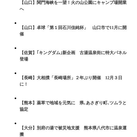
【山口】関門海峡を一望！火の山公園にキャンプ場開業
へ
【山口】卓球「第１回石川佳純杯」 山口市で11月に開
催
【佐賀】｢キングダム｣新企画 古湯温泉街に特大パネル
登場
【長崎】大相撲「長崎場所」２年ぶり開催 12月３日
に！
【熊本】薬草で地域を元気に 県､あさぎり町､ツムラと
協定
【大分】別府の湯で被災地支援 熊本県八代市に温泉運
搬