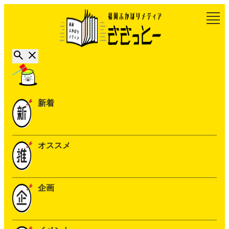
新着
オススメ
企画