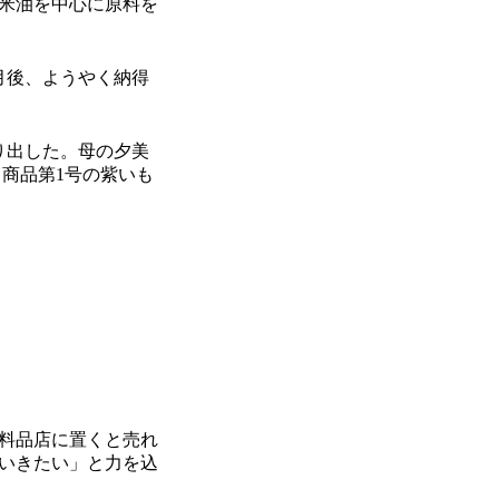
米油を中心に原料を
月後、ようやく納得
り出した。母の夕美
。商品第1号の紫いも
衣料品店に置くと売れ
いきたい」と力を込