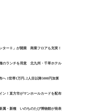
ンターⅡ」が開業 商業フロアも充実！
2種のランチを用意 北九州・千草ホテル
へ 1世帯1万円､2人目以降5000円加算
イン！直方市がマンホールカードを配布
新属・新種 いのちのたび博物館が発表