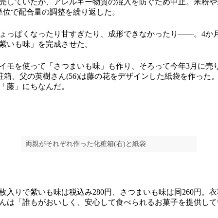
売していたが、アレルギー物質の混入を防ぐため中止。米粉や
単位で配合量の調整を繰り返した。
っぱくなったり甘すぎたり、成形できなかったり――。4か
紫いも味」を完成させた。
モを使って「さつまいも味」も作り、そろって今年3月に売
化粧箱、父の英樹さん(56)は藤の花をデザインした紙袋を作った
「藤」にちなんだ。
両親がそれぞれ作った化粧箱(右)と紙袋
枚入りで紫いも味は税込み280円、さつまいも味は同260円。
んは「誰もがおいしく、安心して食べられるお菓子を提供して