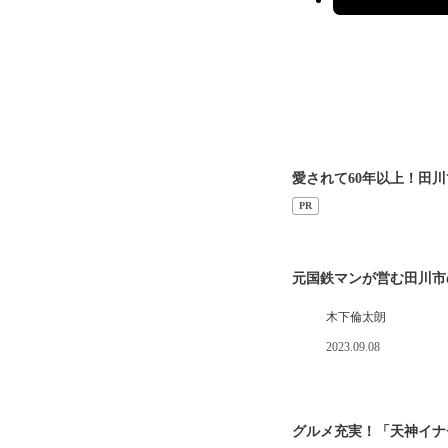
愛されて60年以上！田
PR
元国鉄マンが営む田川市
木下倫太朗
2023.09.08
グルメ充実！「天神イナ