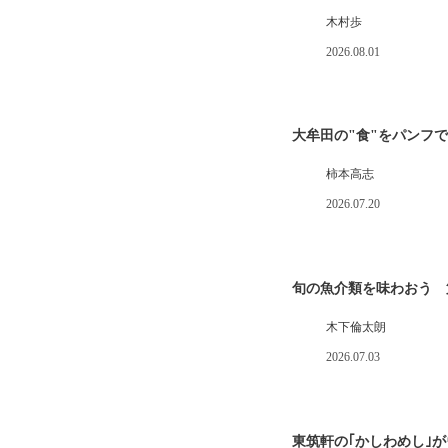
木村歩
2026.08.01
大牟田の"食"をパンフ
柿本高志
2026.07.20
旬の魚介類を味わおう 
木下倫太朗
2026.07.03
東筑軒の｢かしわめし｣