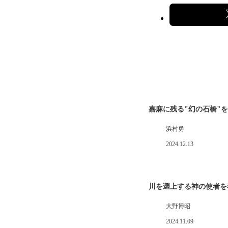
嘉麻に残る"幻の石橋"
浜村勇
2024.12.13
川を遡上する神の使者を
大野博昭
2024.11.09