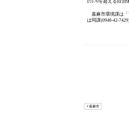
の170を超える自
嘉麻市環境課は「
は同課(0948-42-742
嘉麻市