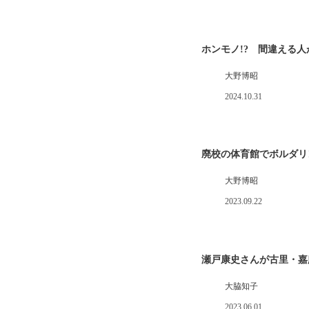
ホンモノ!? 間違える
大野博昭
2024.10.31
廃校の体育館でボルダリ
大野博昭
2023.09.22
瀬戸康史さんが古里・嘉
大脇知子
2023.06.01