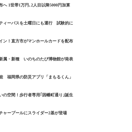
へ 1世帯1万円､2人目以降5000円加算
ティーバスを土曜日にも運行 試験的に
イン！直方市がマンホールカードを配布
新属・新種 いのちのたび博物館が発表
能 福岡県の防災アプリ「まもるくん」
いの空間！歩行者専用｢因幡町通り｣誕生
チャープールにスライダー2基が登場