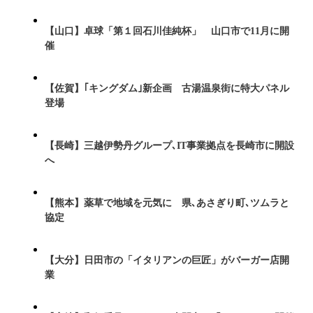
【山口】卓球「第１回石川佳純杯」 山口市で11月に開
催
【佐賀】｢キングダム｣新企画 古湯温泉街に特大パネル
登場
【長崎】三越伊勢丹グループ､IT事業拠点を長崎市に開設
へ
【熊本】薬草で地域を元気に 県､あさぎり町､ツムラと
協定
【大分】日田市の「イタリアンの巨匠」がバーガー店開
業