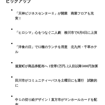
ピックアップ
「天神ビジネスセンターⅡ」が開業 商業フロアも充
実！
「ヒロシマ」心をつなぐ二人劇 柳川市で8月8日に上演
「洋食の日」で12種のランチを用意 北九州・千草ホテ
ル
遠賀町が商品券配布へ 1世帯1万円､2人目以降5000円加算
田川市がコミュニティーバスを土曜日にも運行 試験的
に
中１の切り絵デザイン！直方市がマンホールカードを配
布