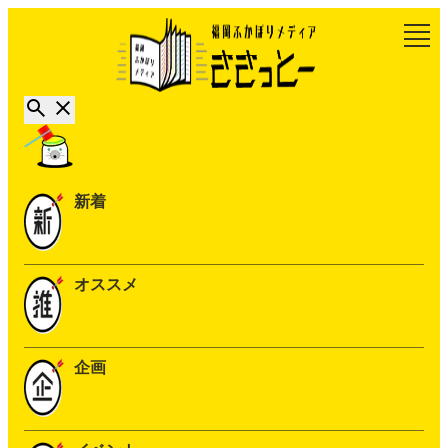
新着
オススメ
企画