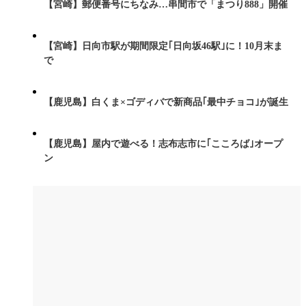
【宮崎】郵便番号にちなみ…串間市で「まつり888」開催
【宮崎】日向市駅が期間限定｢日向坂46駅｣に！10月末ま
で
【鹿児島】白くま×ゴディバで新商品｢最中チョコ｣が誕生
【鹿児島】屋内で遊べる！志布志市に｢こころば｣オープ
ン