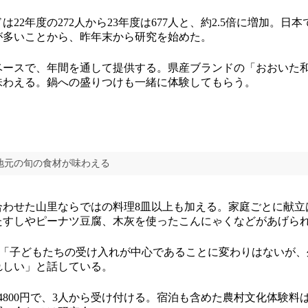
22年度の272人から23年度は677人と、約2.5倍に増加。日
が多いことから、昨年末から研究を始めた。
ースで、年間を通して提供する。県産ブランドの「おおいた
味わえる。鍋への盛りつけも一緒に体験してもらう。
地元の旬の食材が味わえる
わせた山里ならではの料理8皿以上も加える。家庭ごとに献立
たすしやピーナツ豆腐、木灰を使ったこんにゃくなどがあげら
は「子どもたちの受け入れが中心であることに変わりはないが
れしい」と話している。
800円で、3人から受け付ける。宿泊も含めた農村文化体験料は大