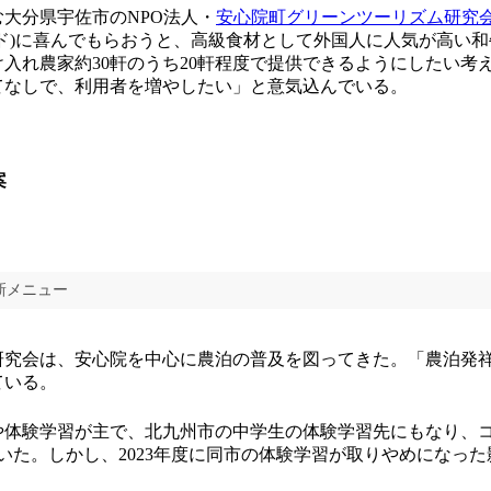
大分県宇佐市のNPO法人・
安心院町グリーンツーリズム研究
ド)に喜んでもらおうと、高級食材として外国人に人気が高い
入れ農家約30軒のうち20軒程度で提供できるようにしたい考
てなしで、利用者を増やしたい」と意気込んでいる。
案
新メニュー
た研究会は、安心院を中心に農泊の普及を図ってきた。「農泊発
ている。
体験学習が主で、北九州市の中学生の体験学習先にもなり、
いた。しかし、2023年度に同市の体験学習が取りやめになっ
。