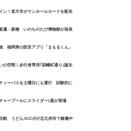
イン！直方市がマンホールカードを配布
新属・新種 いのちのたび博物館が発表
能 福岡県の防災アプリ「まもるくん」
いの空間！歩行者専用｢因幡町通り｣誕生
ティーバスを土曜日にも運行 試験的に
チャープールにスライダー2基が登場
自動 うどんAIロボが北九州市で稼働中