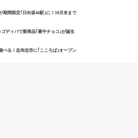
期間限定｢日向坂46駅｣に！10月末まで
×ゴディバで新商品｢最中チョコ｣が誕生
遊べる！志布志市に｢こころば｣オープン