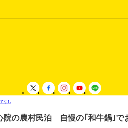
もてなし
心院の農村民泊 自慢の｢和牛鍋｣で