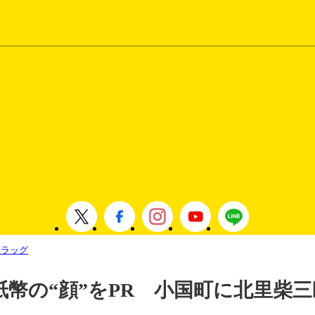
フラッグ
紙幣の“顔”をPR 小国町に北里柴