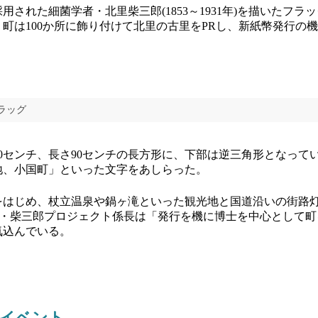
された細菌学者・北里柴三郎(1853～1931年)を描いたフラ
町は100か所に飾り付けて北里の古里をPRし、新紙幣発行の
ラッグ
センチ、長さ90センチの長方形に、下部は逆三角形となっている
地、小国町」といった文字をあしらった。
はじめ、杖立温泉や鍋ヶ滝といった観光地と国道沿いの街路
)・柴三郎プロジェクト係長は「発行を機に博士を中心として
気込んでいる。
連イベント