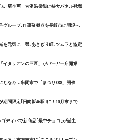
ダム｣新企画 古湯温泉街に特大パネル登場
丹グループ､IT事業拠点を長崎市に開設へ
域を元気に 県､あさぎり町､ツムラと協定
「イタリアンの巨匠」がバーガー店開業
にちなみ…串間市で「まつり888」開催
期間限定｢日向坂46駅｣に！10月末まで
×ゴディバで新商品｢最中チョコ｣が誕生
遊べる！志布志市に｢こころば｣オープン