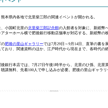
熊本県内各地で北里柴三郎の関連イベントが開かれる。
は、小国町北里の
北里柴三郎記念館
の入館者を対象に、新紙幣
シアターホール横で肥後銀行移動店舗車が対応する。新紙幣の
町の
肥後の里山ギャラリー
では7月29日～9月14日、直筆の書
れており、関連資料のほか、江戸時代から現在まで、各時代の
後銀行本店では、7月27日午後1時半から、北里のひ孫、北里
講無料、先着100人で申し込みが必要。肥後の里山ギャラリー(096-
advertisement