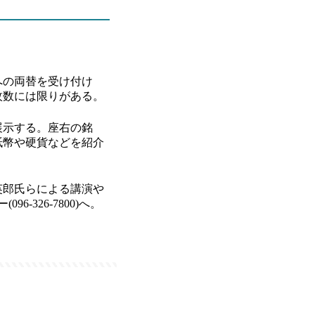
への両替を受け付け
枚数には限りがある。
を展示する。座右の銘
紙幣や硬貨などを紹介
英郎氏らによる講演や
326-7800)へ。