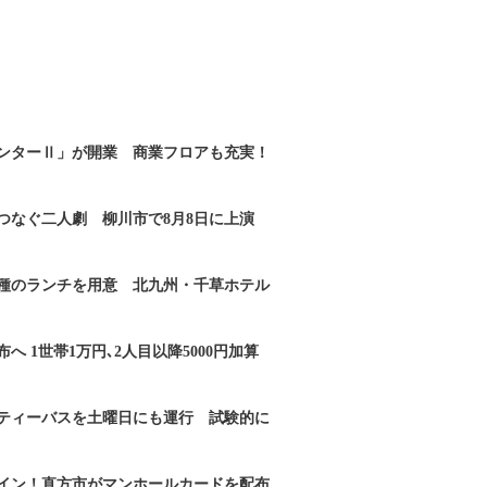
ンターⅡ」が開業 商業フロアも充実！
つなぐ二人劇 柳川市で8月8日に上演
2種のランチを用意 北九州・千草ホテル
へ 1世帯1万円､2人目以降5000円加算
ティーバスを土曜日にも運行 試験的に
イン！直方市がマンホールカードを配布