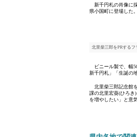
新千円札の肖像に採用
県小国町に登場した。
北里柴三郎をPRするフ
ビニール製で、幅50
新千円札」「生誕の
北里柴三郎記念館を
課の北里宏葵(ひろき
を増やしたい」と意
県内各地で関