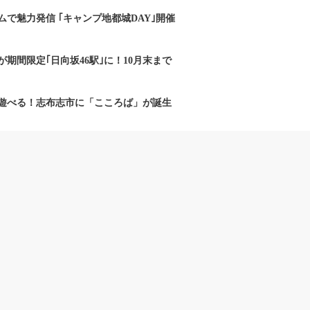
で魅力発信 ｢キャンプ地都城DAY｣開催
期間限定｢日向坂46駅｣に！10月末まで
遊べる！志布志市に「こころば」が誕生