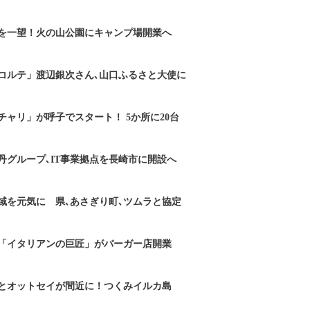
を一望！火の山公園にキャンプ場開業へ
コルテ」渡辺銀次さん､山口ふるさと大使に
チャリ」が呼子でスタート！ 5か所に20台
丹グループ､IT事業拠点を長崎市に開設へ
域を元気に 県､あさぎり町､ツムラと協定
「イタリアンの巨匠」がバーガー店開業
とオットセイが間近に！つくみイルカ島