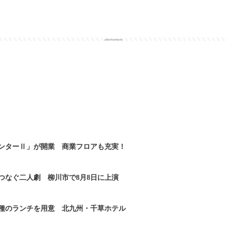
advertisement
ンターⅡ」が開業 商業フロアも充実！
つなぐ二人劇 柳川市で8月8日に上演
2種のランチを用意 北九州・千草ホテル