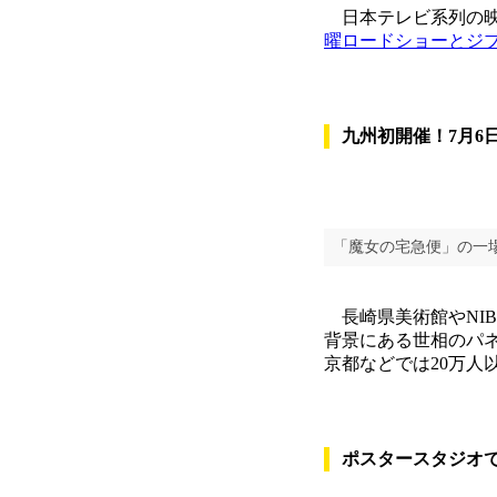
日本テレビ系列の映
曜ロードショーとジ
九州初開催！7月6
「魔女の宅急便」の一
長崎県美術館やNI
背景にある世相のパ
京都などでは20万人
ポスタースタジオ