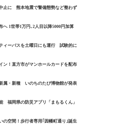
｣中止に 熊本地震で警備態勢など整わず
へ 1世帯1万円､2人目以降5000円加算
ティーバスを土曜日にも運行 試験的に
イン！直方市がマンホールカードを配布
新属・新種 いのちのたび博物館が発表
能 福岡県の防災アプリ「まもるくん」
いの空間！歩行者専用｢因幡町通り｣誕生