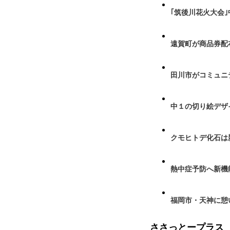
｢筑後川花火大会
遠賀町が商品券配布
田川市がコミュニ
中１の切り絵デザ
クモヒトデ化石は
熱中症予防へ新機
福岡市・天神に憩
ささっとープラス