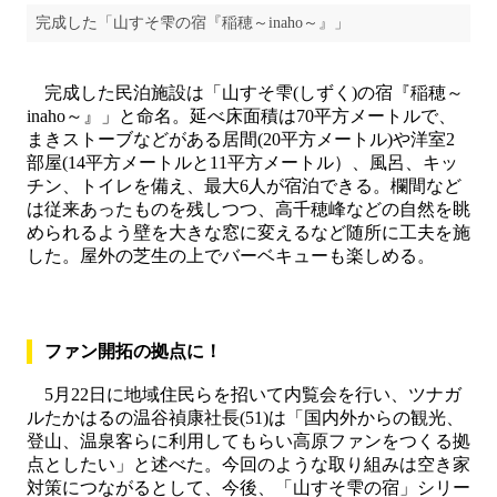
完成した「山すそ雫の宿『稲穂～inaho～』」
完成した民泊施設は「山すそ雫(しずく)の宿『稲穂～
inaho～』」と命名。延べ床面積は70平方メートルで、
まきストーブなどがある居間(20平方メートル)や洋室2
部屋(14平方メートルと11平方メートル）、風呂、キッ
チン、トイレを備え、最大6人が宿泊できる。欄間など
は従来あったものを残しつつ、高千穂峰などの自然を眺
められるよう壁を大きな窓に変えるなど随所に工夫を施
した。屋外の芝生の上でバーベキューも楽しめる。
ファン開拓の拠点に！
5月22日に地域住民らを招いて内覧会を行い、ツナガ
ルたかはるの温谷禎康社長(51)は「国内外からの観光、
登山、温泉客らに利用してもらい高原ファンをつくる拠
点としたい」と述べた。今回のような取り組みは空き家
対策につながるとして、今後、「山すそ雫の宿」シリー