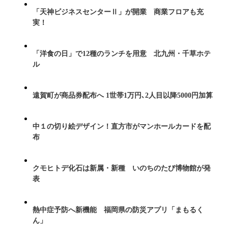
「天神ビジネスセンターⅡ」が開業 商業フロアも充
実！
「洋食の日」で12種のランチを用意 北九州・千草ホテ
ル
遠賀町が商品券配布へ 1世帯1万円､2人目以降5000円加算
中１の切り絵デザイン！直方市がマンホールカードを配
布
クモヒトデ化石は新属・新種 いのちのたび博物館が発
表
熱中症予防へ新機能 福岡県の防災アプリ「まもるく
ん」