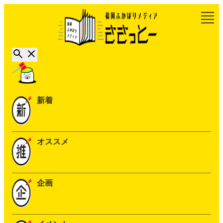
新着
オススメ
企画