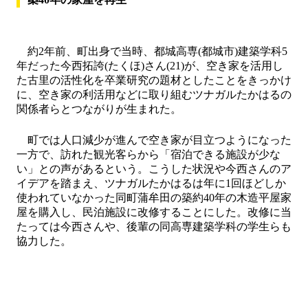
約2年前、町出身で当時、都城高専(都城市)建築学科5
年だった今西拓誇(たくほ)さん(21)が、空き家を活用し
た古里の活性化を卒業研究の題材としたことをきっかけ
に、空き家の利活用などに取り組むツナガルたかはるの
関係者らとつながりが生まれた。
町では人口減少が進んで空き家が目立つようになった
一方で、訪れた観光客らから「宿泊できる施設が少な
い」との声があるという。こうした状況や今西さんのア
イデアを踏まえ、ツナガルたかはるは年に1回ほどしか
使われていなかった同町蒲牟田の築約40年の木造平屋家
屋を購入し、民泊施設に改修することにした。改修に当
たっては今西さんや、後輩の同高専建築学科の学生らも
協力した。