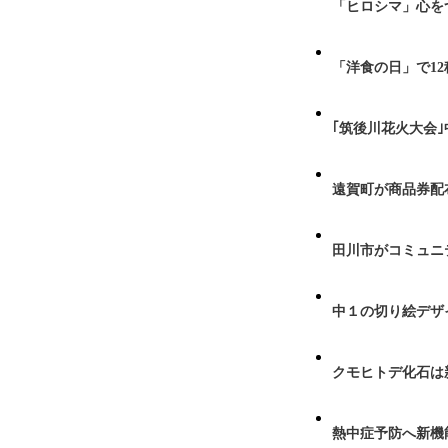
「ヒロシマ」心を
「洋食の日」で1
｢筑後川花火大会
遠賀町が商品券配布
田川市がコミュニ
中１の切り絵デザ
クモヒトデ化石は
熱中症予防へ新機