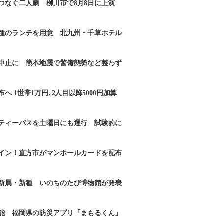
つなぐ二人劇 柳川市で8月8日に上演
2種のランチを用意 北九州・千草ホテル
｣中止に 熊本地震で警備態勢など整わず
へ 1世帯1万円､2人目以降5000円加算
ティーバスを土曜日にも運行 試験的に
イン！直方市がマンホールカードを配布
新属・新種 いのちのたび博物館が発表
能 福岡県の防災アプリ「まもるくん」