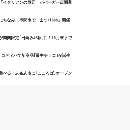
「イタリアンの巨匠」がバーガー店開業
にちなみ…串間市で「まつり888」開催
期間限定｢日向坂46駅｣に！10月末まで
×ゴディバで新商品｢最中チョコ｣が誕生
遊べる！志布志市に｢こころば｣オープン