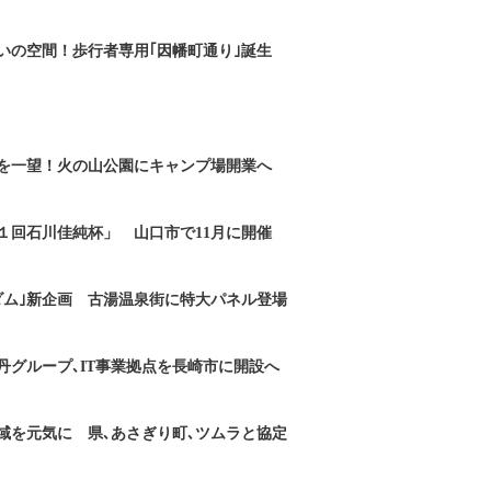
いの空間！歩行者専用｢因幡町通り｣誕生
を一望！火の山公園にキャンプ場開業へ
１回石川佳純杯」 山口市で11月に開催
ダム｣新企画 古湯温泉街に特大パネル登場
丹グループ､IT事業拠点を長崎市に開設へ
域を元気に 県､あさぎり町､ツムラと協定