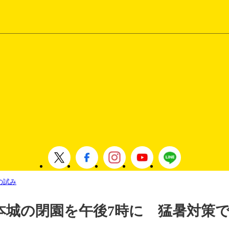
の試み
本城の閉園を午後7時に 猛暑対策