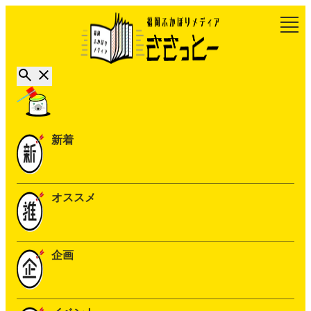
新着
オススメ
企画