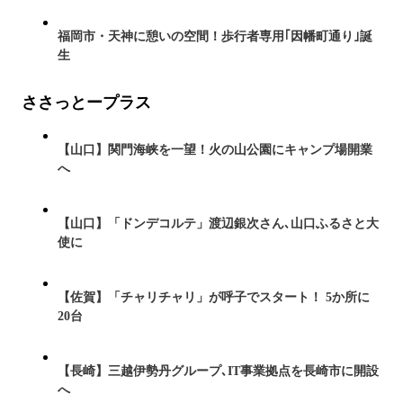
福岡市・天神に憩いの空間！歩行者専用｢因幡町通り｣誕
生
ささっとープラス
【山口】関門海峡を一望！火の山公園にキャンプ場開業
へ
【山口】「ドンデコルテ」渡辺銀次さん､山口ふるさと大
使に
【佐賀】「チャリチャリ」が呼子でスタート！ 5か所に
20台
【長崎】三越伊勢丹グループ､IT事業拠点を長崎市に開設
へ