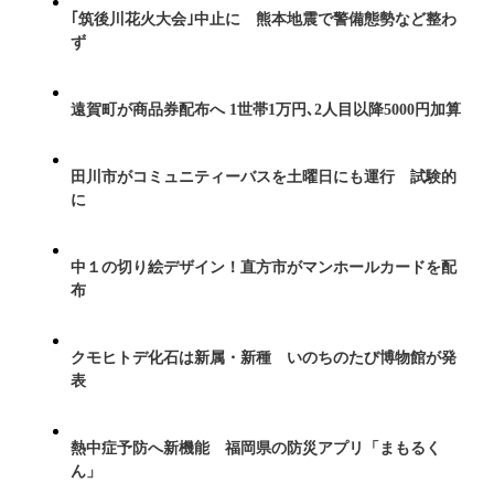
｢筑後川花火大会｣中止に 熊本地震で警備態勢など整わ
ず
遠賀町が商品券配布へ 1世帯1万円､2人目以降5000円加算
田川市がコミュニティーバスを土曜日にも運行 試験的
に
中１の切り絵デザイン！直方市がマンホールカードを配
布
クモヒトデ化石は新属・新種 いのちのたび博物館が発
表
熱中症予防へ新機能 福岡県の防災アプリ「まもるく
ん」