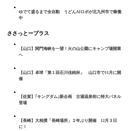
ゆでて盛るまで全自動 うどんAIロボが北九州市で稼働
中
ささっとープラス
【山口】関門海峡を一望！火の山公園にキャンプ場開業
へ
【山口】卓球「第１回石川佳純杯」 山口市で11月に開
催
【佐賀】｢キングダム｣新企画 古湯温泉街に特大パネル
登場
【長崎】大相撲「長崎場所」２年ぶり開催 12月３日
に！