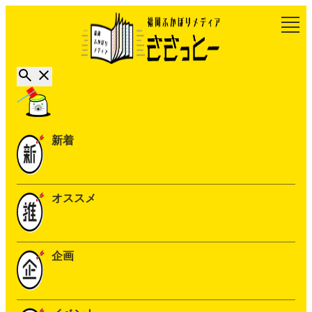
新着
オススメ
企画