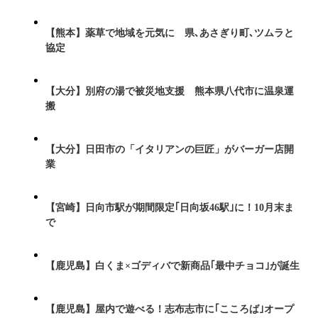
【熊本】薬草で地域を元気に 県､あさぎり町､ツムラと
協定
【大分】別府の湯で被災地支援 熊本県八代市に温泉運
搬
【大分】日田市の「イタリアンの巨匠」がバーガー店開
業
【宮崎】日向市駅が期間限定｢日向坂46駅｣に！10月末ま
で
【鹿児島】白くま×ゴディバで新商品｢最中チョコ｣が誕生
【鹿児島】屋内で遊べる！志布志市に｢こころば｣オープ