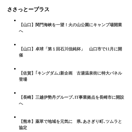
ささっとープラス
【山口】関門海峡を一望！火の山公園にキャンプ場開業
へ
【山口】卓球「第１回石川佳純杯」 山口市で11月に開
催
【佐賀】｢キングダム｣新企画 古湯温泉街に特大パネル
登場
【長崎】三越伊勢丹グループ､IT事業拠点を長崎市に開設
へ
【熊本】薬草で地域を元気に 県､あさぎり町､ツムラと
協定