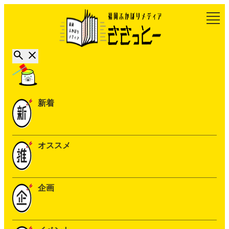
新着
オススメ
企画