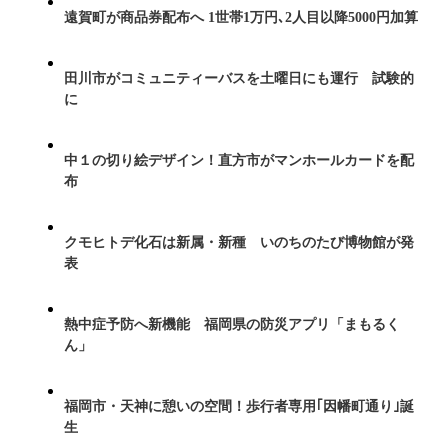
遠賀町が商品券配布へ 1世帯1万円､2人目以降5000円加算
田川市がコミュニティーバスを土曜日にも運行 試験的
に
中１の切り絵デザイン！直方市がマンホールカードを配
布
クモヒトデ化石は新属・新種 いのちのたび博物館が発
表
熱中症予防へ新機能 福岡県の防災アプリ「まもるく
ん」
福岡市・天神に憩いの空間！歩行者専用｢因幡町通り｣誕
生