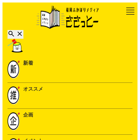
新着
オススメ
企画