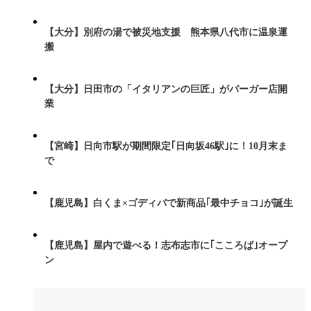
【大分】別府の湯で被災地支援 熊本県八代市に温泉運
搬
【大分】日田市の「イタリアンの巨匠」がバーガー店開
業
【宮崎】日向市駅が期間限定｢日向坂46駅｣に！10月末ま
で
【鹿児島】白くま×ゴディバで新商品｢最中チョコ｣が誕生
【鹿児島】屋内で遊べる！志布志市に｢こころば｣オープ
ン