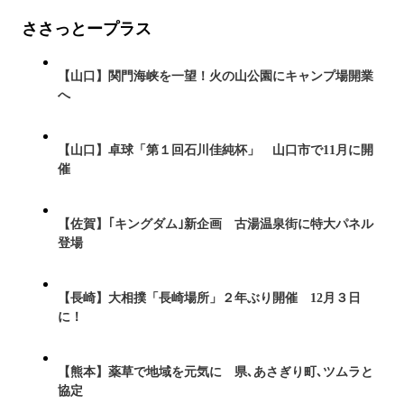
ささっとープラス
【山口】関門海峡を一望！火の山公園にキャンプ場開業
へ
【山口】卓球「第１回石川佳純杯」 山口市で11月に開
催
【佐賀】｢キングダム｣新企画 古湯温泉街に特大パネル
登場
【長崎】大相撲「長崎場所」２年ぶり開催 12月３日
に！
【熊本】薬草で地域を元気に 県､あさぎり町､ツムラと
協定