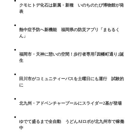
クモヒトデ化石は新属・新種 いのちのたび博物館が発
表
熱中症予防へ新機能 福岡県の防災アプリ「まもるく
ん」
福岡市・天神に憩いの空間！歩行者専用｢因幡町通り｣誕
生
田川市がコミュニティーバスを土曜日にも運行 試験的
に
北九州・アドベンチャープールにスライダー2基が登場
ゆでて盛るまで全自動 うどんAIロボが北九州市で稼働
中