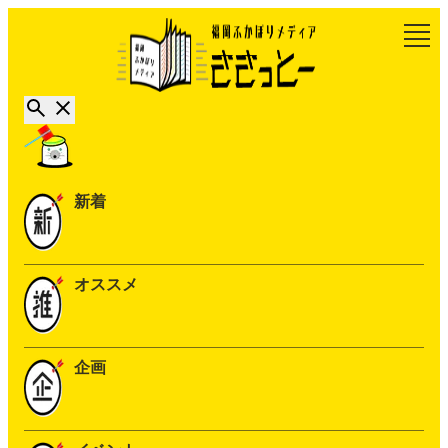
新着
オススメ
企画