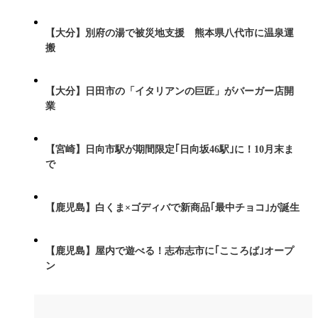
【大分】別府の湯で被災地支援 熊本県八代市に温泉運
搬
【大分】日田市の「イタリアンの巨匠」がバーガー店開
業
【宮崎】日向市駅が期間限定｢日向坂46駅｣に！10月末ま
で
【鹿児島】白くま×ゴディバで新商品｢最中チョコ｣が誕生
【鹿児島】屋内で遊べる！志布志市に｢こころば｣オープ
ン