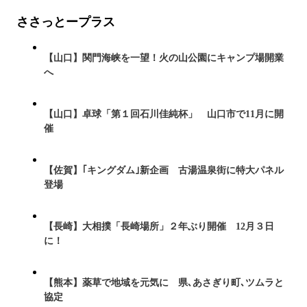
ささっとープラス
【山口】関門海峡を一望！火の山公園にキャンプ場開業
へ
【山口】卓球「第１回石川佳純杯」 山口市で11月に開
催
【佐賀】｢キングダム｣新企画 古湯温泉街に特大パネル
登場
【長崎】大相撲「長崎場所」２年ぶり開催 12月３日
に！
【熊本】薬草で地域を元気に 県､あさぎり町､ツムラと
協定