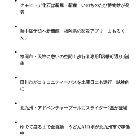
クモヒトデ化石は新属・新種 いのちのたび博物館が発
表
熱中症予防へ新機能 福岡県の防災アプリ「まもるく
ん」
福岡市・天神に憩いの空間！歩行者専用｢因幡町通り｣誕
生
田川市がコミュニティーバスを土曜日にも運行 試験的
に
北九州・アドベンチャープールにスライダー2基が登場
ゆでて盛るまで全自動 うどんAIロボが北九州市で稼働
中