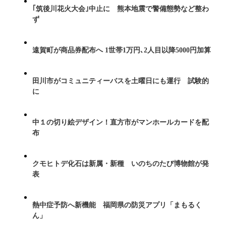
｢筑後川花火大会｣中止に 熊本地震で警備態勢など整わ
ず
遠賀町が商品券配布へ 1世帯1万円､2人目以降5000円加算
田川市がコミュニティーバスを土曜日にも運行 試験的
に
中１の切り絵デザイン！直方市がマンホールカードを配
布
クモヒトデ化石は新属・新種 いのちのたび博物館が発
表
熱中症予防へ新機能 福岡県の防災アプリ「まもるく
ん」