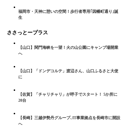
福岡市・天神に憩いの空間！歩行者専用｢因幡町通り｣誕
生
ささっとープラス
【山口】関門海峡を一望！火の山公園にキャンプ場開業
へ
【山口】「ドンデコルテ」渡辺さん、山口ふるさと大使
に
【佐賀】「チャリチャリ」が呼子でスタート！ 5か所に
20台
【長崎】三越伊勢丹グループ､IT事業拠点を長崎市に開設
へ