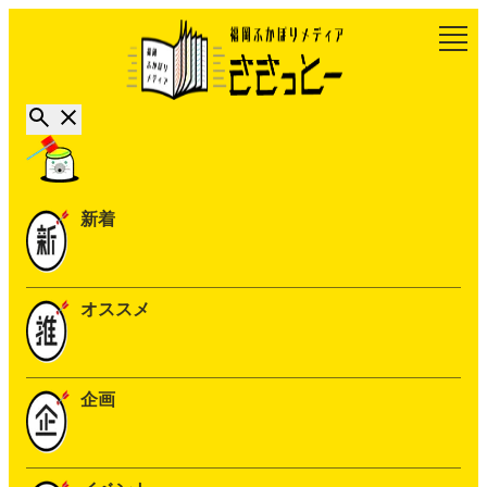
新着
オススメ
企画