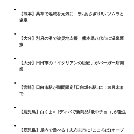
【熊本】薬草で地域を元気に 県､あさぎり町､ツムラと
協定
【大分】別府の湯で被災地支援 熊本県八代市に温泉運
搬
【大分】日田市の「イタリアンの巨匠」がバーガー店開
業
【宮崎】日向市駅が期間限定｢日向坂46駅｣に！10月末ま
で
【鹿児島】白くま×ゴディバで新商品｢最中チョコ｣が誕生
【鹿児島】屋内で遊べる！志布志市に｢こころば｣オープ