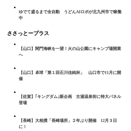
ゆでて盛るまで全自動 うどんAIロボが北九州市で稼働
中
ささっとープラス
【山口】関門海峡を一望！火の山公園にキャンプ場開業
へ
【山口】卓球「第１回石川佳純杯」 山口市で11月に開
催
【佐賀】｢キングダム｣新企画 古湯温泉街に特大パネル
登場
【長崎】大相撲「長崎場所」２年ぶり開催 12月３日
に！