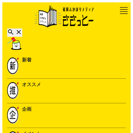
新着
オススメ
企画