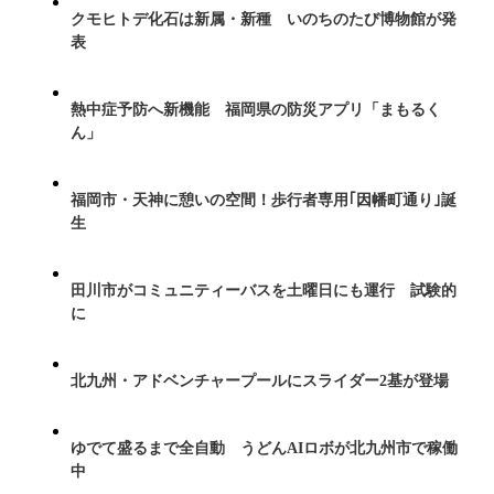
クモヒトデ化石は新属・新種 いのちのたび博物館が発
表
熱中症予防へ新機能 福岡県の防災アプリ「まもるく
ん」
福岡市・天神に憩いの空間！歩行者専用｢因幡町通り｣誕
生
田川市がコミュニティーバスを土曜日にも運行 試験的
に
北九州・アドベンチャープールにスライダー2基が登場
ゆでて盛るまで全自動 うどんAIロボが北九州市で稼働
中