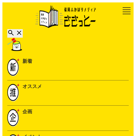
新着
オススメ
企画