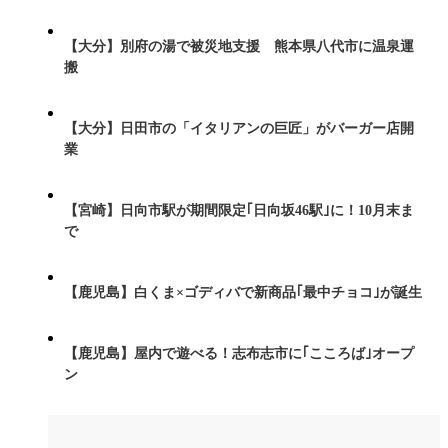
【大分】別府の湯で被災地支援 熊本県八代市に温泉運
搬
【大分】日田市の「イタリアンの巨匠」がバーガー店開
業
【宮崎】日向市駅が期間限定｢日向坂46駅｣に！10月末ま
で
【鹿児島】白くま×ゴディバで新商品｢最中チョコ｣が誕生
【鹿児島】屋内で遊べる！志布志市に｢こころば｣オープ
ン