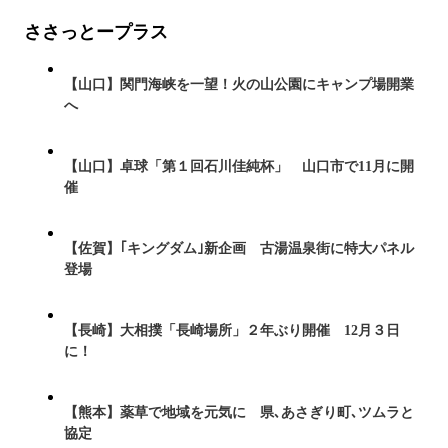
ささっとープラス
【山口】関門海峡を一望！火の山公園にキャンプ場開業
へ
【山口】卓球「第１回石川佳純杯」 山口市で11月に開
催
【佐賀】｢キングダム｣新企画 古湯温泉街に特大パネル
登場
【長崎】大相撲「長崎場所」２年ぶり開催 12月３日
に！
【熊本】薬草で地域を元気に 県､あさぎり町､ツムラと
協定