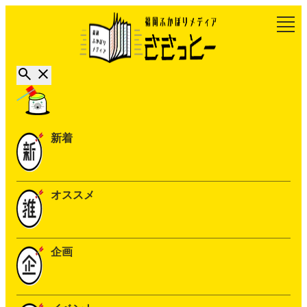
新着
オススメ
企画