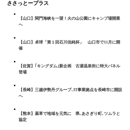
ささっとープラス
【山口】関門海峡を一望！火の山公園にキャンプ場開業
へ
【山口】卓球「第１回石川佳純杯」 山口市で11月に開
催
【佐賀】｢キングダム｣新企画 古湯温泉街に特大パネル
登場
【長崎】三越伊勢丹グループ､IT事業拠点を長崎市に開設
へ
【熊本】薬草で地域を元気に 県､あさぎり町､ツムラと
協定