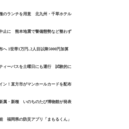
2種のランチを用意 北九州・千草ホテル
｣中止に 熊本地震で警備態勢など整わず
へ 1世帯1万円､2人目以降5000円加算
ティーバスを土曜日にも運行 試験的に
イン！直方市がマンホールカードを配布
新属・新種 いのちのたび博物館が発表
能 福岡県の防災アプリ「まもるくん」