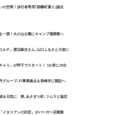
いの空間！歩行者専用｢因幡町通り｣誕生
を一望！火の山公園にキャンプ場開業へ
コルテ」渡辺銀次さん､山口ふるさと大使に
チャリ」が呼子でスタート！ 5か所に20台
丹グループ､IT事業拠点を長崎市に開設へ
域を元気に 県､あさぎり町､ツムラと協定
「イタリアンの巨匠」がバーガー店開業