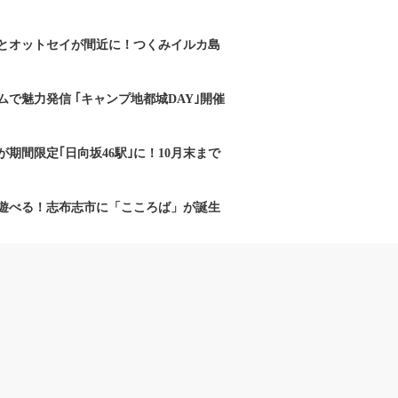
とオットセイが間近に！つくみイルカ島
で魅力発信 ｢キャンプ地都城DAY｣開催
期間限定｢日向坂46駅｣に！10月末まで
遊べる！志布志市に「こころば」が誕生