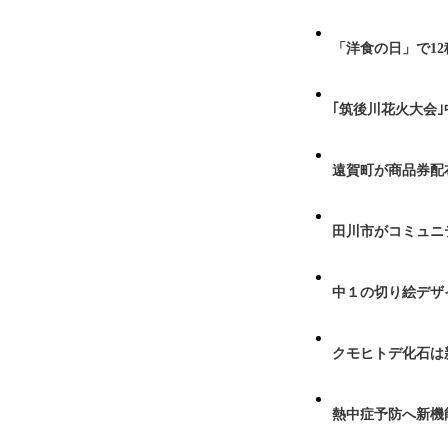
「洋食の日」で1
｢筑後川花火大会
遠賀町が商品券配布
田川市がコミュニ
中１の切り絵デザ
クモヒトデ化石は
熱中症予防へ新機