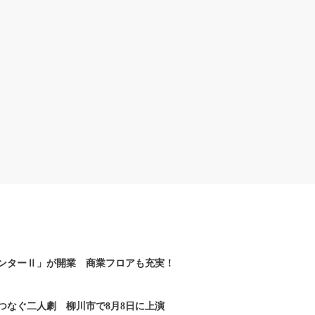
ンターⅡ」が開業 商業フロアも充実！
つなぐ二人劇 柳川市で8月8日に上演