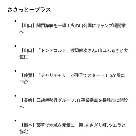
ささっとープラス
【山口】関門海峡を一望！火の山公園にキャンプ場開業
へ
【山口】「ドンデコルテ」渡辺銀次さん､山口ふるさと大
使に
【佐賀】「チャリチャリ」が呼子でスタート！ 5か所に
20台
【長崎】三越伊勢丹グループ､IT事業拠点を長崎市に開設
へ
【熊本】薬草で地域を元気に 県､あさぎり町､ツムラと
協定