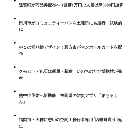
遠賀町が商品券配布へ 1世帯1万円､2人目以降5000円加算
田川市がコミュニティーバスを土曜日にも運行 試験的
に
中１の切り絵デザイン！直方市がマンホールカードを配
布
クモヒトデ化石は新属・新種 いのちのたび博物館が発
表
熱中症予防へ新機能 福岡県の防災アプリ「まもるく
ん」
福岡市・天神に憩いの空間！歩行者専用｢因幡町通り｣誕
生