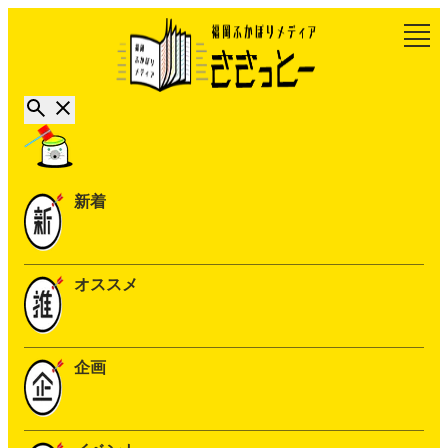
新着
オススメ
企画