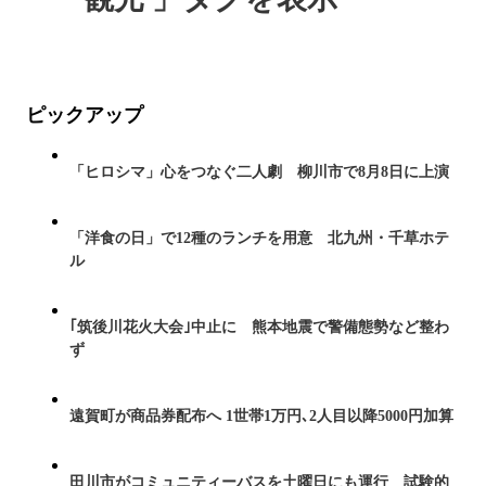
ピックアップ
「ヒロシマ」心をつなぐ二人劇 柳川市で8月8日に上演
「洋食の日」で12種のランチを用意 北九州・千草ホテ
ル
｢筑後川花火大会｣中止に 熊本地震で警備態勢など整わ
ず
遠賀町が商品券配布へ 1世帯1万円､2人目以降5000円加算
田川市がコミュニティーバスを土曜日にも運行 試験的