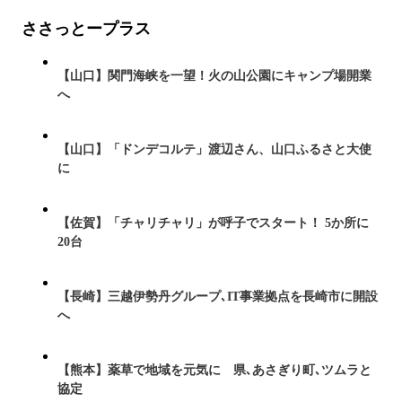
ささっとープラス
【山口】関門海峡を一望！火の山公園にキャンプ場開業
へ
【山口】「ドンデコルテ」渡辺さん、山口ふるさと大使
に
【佐賀】「チャリチャリ」が呼子でスタート！ 5か所に
20台
【長崎】三越伊勢丹グループ､IT事業拠点を長崎市に開設
へ
【熊本】薬草で地域を元気に 県､あさぎり町､ツムラと
協定