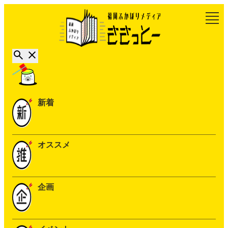
新着
オススメ
企画