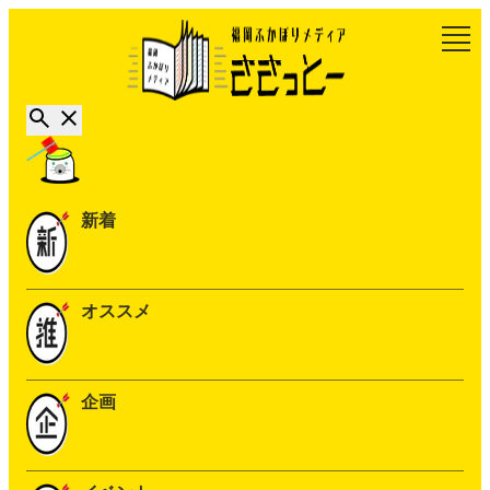
新着
オススメ
企画