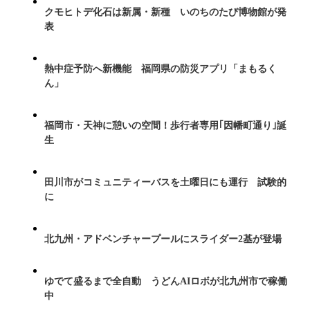
クモヒトデ化石は新属・新種 いのちのたび博物館が発
表
熱中症予防へ新機能 福岡県の防災アプリ「まもるく
ん」
福岡市・天神に憩いの空間！歩行者専用｢因幡町通り｣誕
生
田川市がコミュニティーバスを土曜日にも運行 試験的
に
北九州・アドベンチャープールにスライダー2基が登場
ゆでて盛るまで全自動 うどんAIロボが北九州市で稼働
中