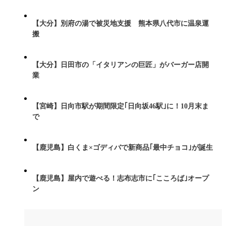
【大分】別府の湯で被災地支援 熊本県八代市に温泉運
搬
【大分】日田市の「イタリアンの巨匠」がバーガー店開
業
【宮崎】日向市駅が期間限定｢日向坂46駅｣に！10月末ま
で
【鹿児島】白くま×ゴディバで新商品｢最中チョコ｣が誕生
【鹿児島】屋内で遊べる！志布志市に｢こころば｣オープ
ン