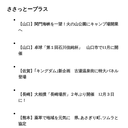
ささっとープラス
【山口】関門海峡を一望！火の山公園にキャンプ場開業
へ
【山口】卓球「第１回石川佳純杯」 山口市で11月に開
催
【佐賀】｢キングダム｣新企画 古湯温泉街に特大パネル
登場
【長崎】大相撲「長崎場所」２年ぶり開催 12月３日
に！
【熊本】薬草で地域を元気に 県､あさぎり町､ツムラと
協定