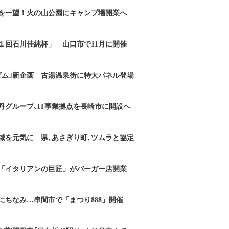
を一望！火の山公園にキャンプ場開業へ
１回石川佳純杯」 山口市で11月に開催
ダム｣新企画 古湯温泉街に特大パネル登場
丹グループ､IT事業拠点を長崎市に開設へ
域を元気に 県､あさぎり町､ツムラと協定
「イタリアンの巨匠」がバーガー店開業
にちなみ…串間市で「まつり888」開催