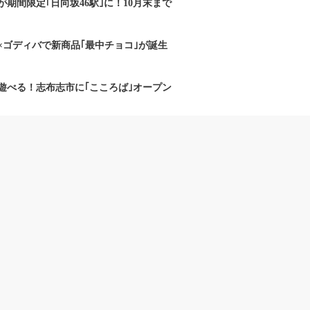
期間限定｢日向坂46駅｣に！10月末まで
×ゴディバで新商品｢最中チョコ｣が誕生
遊べる！志布志市に｢こころば｣オープン