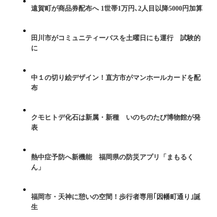
遠賀町が商品券配布へ 1世帯1万円､2人目以降5000円加算
田川市がコミュニティーバスを土曜日にも運行 試験的
に
中１の切り絵デザイン！直方市がマンホールカードを配
布
クモヒトデ化石は新属・新種 いのちのたび博物館が発
表
熱中症予防へ新機能 福岡県の防災アプリ「まもるく
ん」
福岡市・天神に憩いの空間！歩行者専用｢因幡町通り｣誕
生