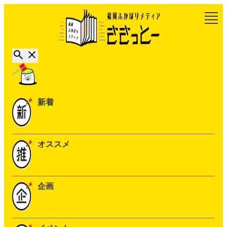
新着
オススメ
企画