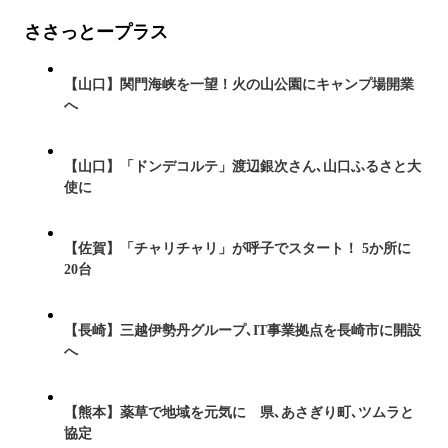
ささっとープラス
【山口】関門海峡を一望！火の山公園にキャンプ場開業
へ
【山口】「ドンデコルテ」渡辺銀次さん､山口ふるさと大
使に
【佐賀】「チャリチャリ」が呼子でスタート！ 5か所に
20台
【長崎】三越伊勢丹グループ､IT事業拠点を長崎市に開設
へ
【熊本】薬草で地域を元気に 県､あさぎり町､ツムラと
協定