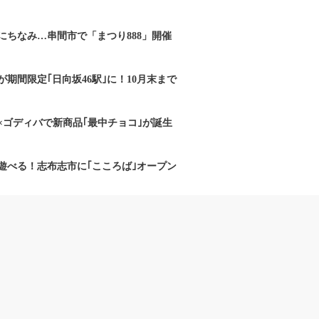
にちなみ…串間市で「まつり888」開催
期間限定｢日向坂46駅｣に！10月末まで
×ゴディバで新商品｢最中チョコ｣が誕生
遊べる！志布志市に｢こころば｣オープン