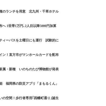
2種のランチを用意 北九州・千草ホテル
へ 1世帯1万円､2人目以降5000円加算
ティーバスを土曜日にも運行 試験的に
イン！直方市がマンホールカードを配布
新属・新種 いのちのたび博物館が発表
能 福岡県の防災アプリ「まもるくん」
いの空間！歩行者専用｢因幡町通り｣誕生