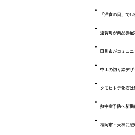
「洋食の日」で1
遠賀町が商品券配布
田川市がコミュニ
中１の切り絵デザ
クモヒトデ化石は
熱中症予防へ新機
福岡市・天神に憩