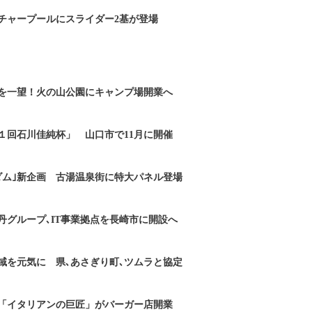
チャープールにスライダー2基が登場
を一望！火の山公園にキャンプ場開業へ
１回石川佳純杯」 山口市で11月に開催
ダム｣新企画 古湯温泉街に特大パネル登場
丹グループ､IT事業拠点を長崎市に開設へ
域を元気に 県､あさぎり町､ツムラと協定
「イタリアンの巨匠」がバーガー店開業