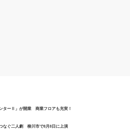
ンターⅡ」が開業 商業フロアも充実！
つなぐ二人劇 柳川市で8月8日に上演