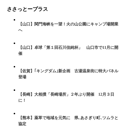
ささっとープラス
【山口】関門海峡を一望！火の山公園にキャンプ場開業
へ
【山口】卓球「第１回石川佳純杯」 山口市で11月に開
催
【佐賀】｢キングダム｣新企画 古湯温泉街に特大パネル
登場
【長崎】大相撲「長崎場所」２年ぶり開催 12月３日
に！
【熊本】薬草で地域を元気に 県､あさぎり町､ツムラと
協定