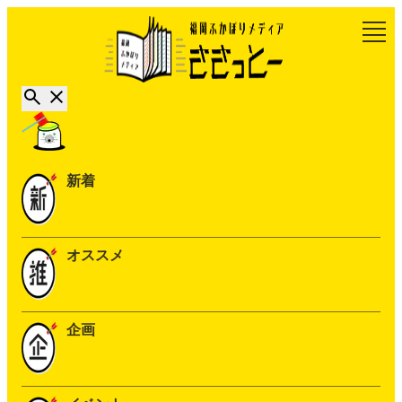
新着
オススメ
企画