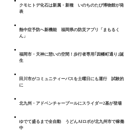
クモヒトデ化石は新属・新種 いのちのたび博物館が発
表
熱中症予防へ新機能 福岡県の防災アプリ「まもるく
ん」
福岡市・天神に憩いの空間！歩行者専用｢因幡町通り｣誕
生
田川市がコミュニティーバスを土曜日にも運行 試験的
に
北九州・アドベンチャープールにスライダー2基が登場
ゆでて盛るまで全自動 うどんAIロボが北九州市で稼働
中