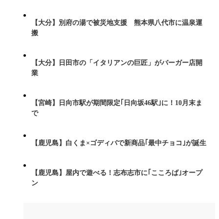
【大分】別府の湯で被災地支援 熊本県八代市に温泉運
搬
【大分】日田市の「イタリアンの巨匠」がバーガー店開
業
【宮崎】日向市駅が期間限定｢日向坂46駅｣に！10月末ま
で
【鹿児島】白くま×ゴディバで新商品｢最中チョコ｣が誕生
【鹿児島】屋内で遊べる！志布志市に｢こころば｣オープ
ン