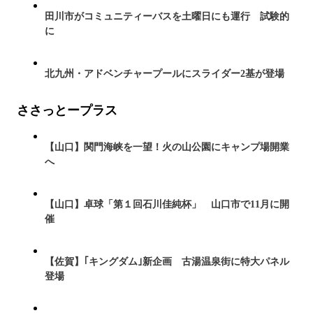
田川市がコミュニティーバスを土曜日にも運行 試験的
に
北九州・アドベンチャープールにスライダー2基が登場
ささっとープラス
【山口】関門海峡を一望！火の山公園にキャンプ場開業
へ
【山口】卓球「第１回石川佳純杯」 山口市で11月に開
催
【佐賀】｢キングダム｣新企画 古湯温泉街に特大パネル
登場