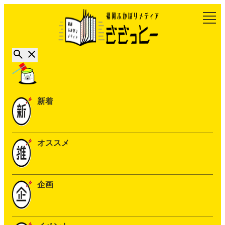
新着
オススメ
企画