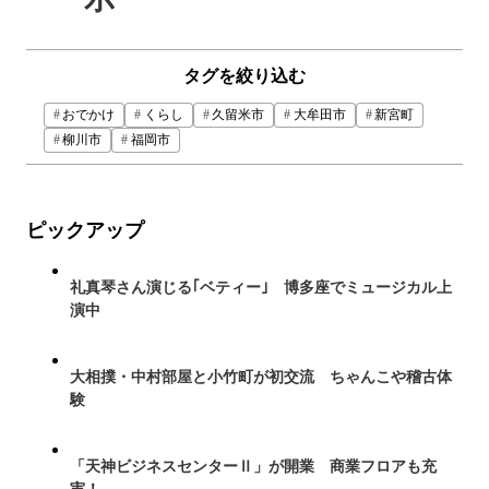
タグを絞り込む
おでかけ
くらし
久留米市
大牟田市
新宮町
柳川市
福岡市
ピックアップ
礼真琴さん演じる｢ベティー｣ 博多座でミュージカル上
演中
大相撲・中村部屋と小竹町が初交流 ちゃんこや稽古体
験
「天神ビジネスセンターⅡ」が開業 商業フロアも充