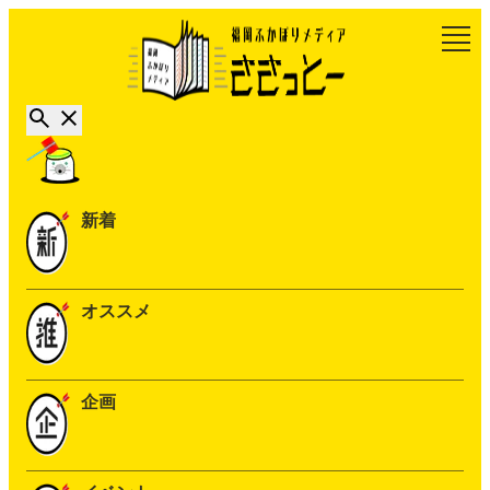
新着
オススメ
企画