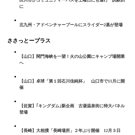
田川市がコミュニティーバスを土曜日にも運行 試験的
に
北九州・アドベンチャープールにスライダー2基が登場
ささっとープラス
【山口】関門海峡を一望！火の山公園にキャンプ場開業
へ
【山口】卓球「第１回石川佳純杯」 山口市で11月に開
催
【佐賀】｢キングダム｣新企画 古湯温泉街に特大パネル
登場
【長崎】大相撲「長崎場所」２年ぶり開催 12月３日