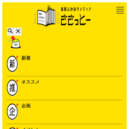
新着
オススメ
企画