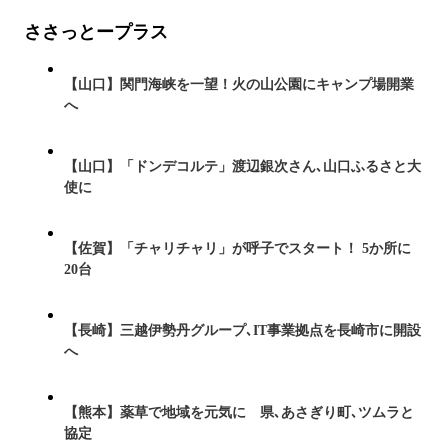
ささっとープラス
【山口】関門海峡を一望！火の山公園にキャンプ場開業
へ
【山口】「ドンデコルテ」渡辺銀次さん､山口ふるさと大
使に
【佐賀】「チャリチャリ」が呼子でスタート！ 5か所に
20台
【長崎】三越伊勢丹グループ､IT事業拠点を長崎市に開設
へ
【熊本】薬草で地域を元気に 県､あさぎり町､ツムラと
協定