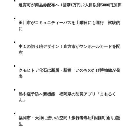
遠賀町が商品券配布へ 1世帯1万円､2人目以降5000円加算
田川市がコミュニティーバスを土曜日にも運行 試験的
に
中１の切り絵デザイン！直方市がマンホールカードを配
布
クモヒトデ化石は新属・新種 いのちのたび博物館が発
表
熱中症予防へ新機能 福岡県の防災アプリ「まもるく
ん」
福岡市・天神に憩いの空間！歩行者専用｢因幡町通り｣誕
生