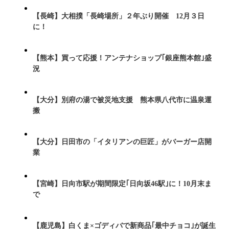
【長崎】大相撲「長崎場所」２年ぶり開催 12月３日
に！
【熊本】買って応援！アンテナショップ｢銀座熊本館｣盛
況
【大分】別府の湯で被災地支援 熊本県八代市に温泉運
搬
【大分】日田市の「イタリアンの巨匠」がバーガー店開
業
【宮崎】日向市駅が期間限定｢日向坂46駅｣に！10月末ま
で
【鹿児島】白くま×ゴディバで新商品｢最中チョコ｣が誕生