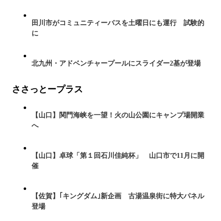
田川市がコミュニティーバスを土曜日にも運行 試験的
に
北九州・アドベンチャープールにスライダー2基が登場
ささっとープラス
【山口】関門海峡を一望！火の山公園にキャンプ場開業
へ
【山口】卓球「第１回石川佳純杯」 山口市で11月に開
催
【佐賀】｢キングダム｣新企画 古湯温泉街に特大パネル
登場