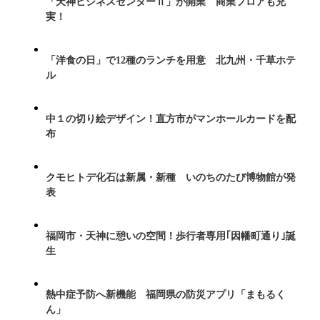
「天神ビジネスセンターⅡ」が開業 商業フロアも充
実！
「洋食の日」で12種のランチを用意 北九州・千草ホテ
ル
中１の切り絵デザイン！直方市がマンホールカードを配
布
クモヒトデ化石は新属・新種 いのちのたび博物館が発
表
福岡市・天神に憩いの空間！歩行者専用｢因幡町通り｣誕
生
熱中症予防へ新機能 福岡県の防災アプリ「まもるく
ん」