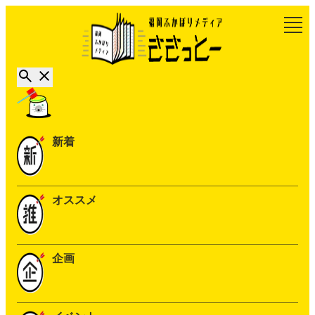
新着
オススメ
企画