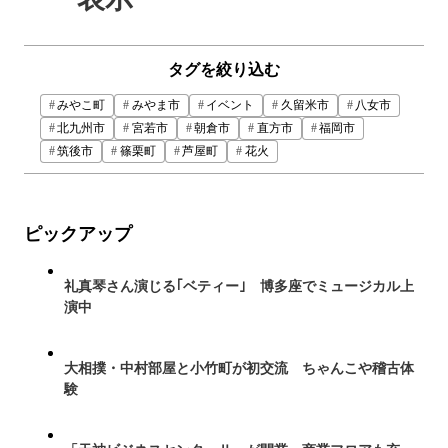
タグを絞り込む
みやこ町
みやま市
イベント
久留米市
八女市
北九州市
宮若市
朝倉市
直方市
福岡市
筑後市
篠栗町
芦屋町
花火
ピックアップ
礼真琴さん演じる｢ベティー｣ 博多座でミュージカル上
演中
大相撲・中村部屋と小竹町が初交流 ちゃんこや稽古体
験