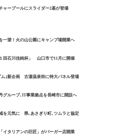
チャープールにスライダー2基が登場
を一望！火の山公園にキャンプ場開業へ
１回石川佳純杯」 山口市で11月に開催
ダム｣新企画 古湯温泉街に特大パネル登場
丹グループ､IT事業拠点を長崎市に開設へ
域を元気に 県､あさぎり町､ツムラと協定
「イタリアンの巨匠」がバーガー店開業