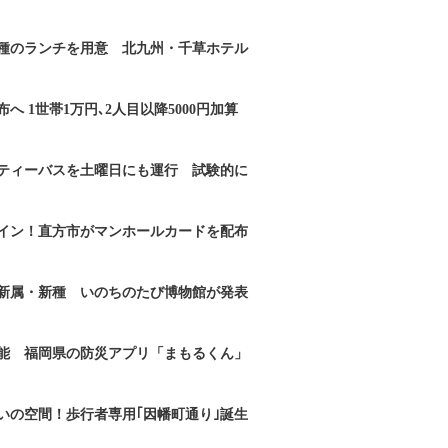
2種のランチを用意 北九州・千草ホテル
へ 1世帯1万円､2人目以降5000円加算
ティーバスを土曜日にも運行 試験的に
イン！直方市がマンホールカードを配布
新属・新種 いのちのたび博物館が発表
能 福岡県の防災アプリ「まもるくん」
いの空間！歩行者専用｢因幡町通り｣誕生