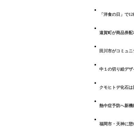
「洋食の日」で1
遠賀町が商品券配布
田川市がコミュニ
中１の切り絵デザ
クモヒトデ化石は
熱中症予防へ新機
福岡市・天神に憩