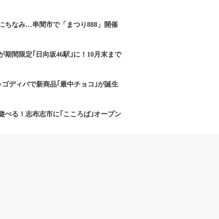
にちなみ…串間市で「まつり888」開催
期間限定｢日向坂46駅｣に！10月末まで
×ゴディバで新商品｢最中チョコ｣が誕生
遊べる！志布志市に｢こころば｣オープン