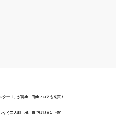
ンターⅡ」が開業 商業フロアも充実！
つなぐ二人劇 柳川市で8月8日に上演