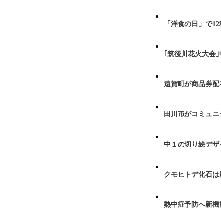
「洋食の日」で1
｢筑後川花火大会
遠賀町が商品券配布
田川市がコミュニ
中１の切り絵デザ
クモヒトデ化石は
熱中症予防へ新機