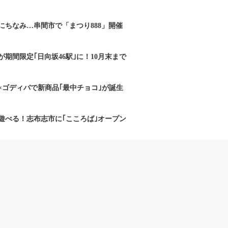
にちなみ…串間市で「まつり888」開催
期間限定｢日向坂46駅｣に！10月末まで
×ゴディバで新商品｢最中チョコ｣が誕生
遊べる！志布志市に｢こころば｣オープン