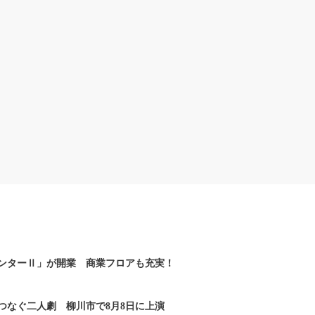
ンターⅡ」が開業 商業フロアも充実！
つなぐ二人劇 柳川市で8月8日に上演