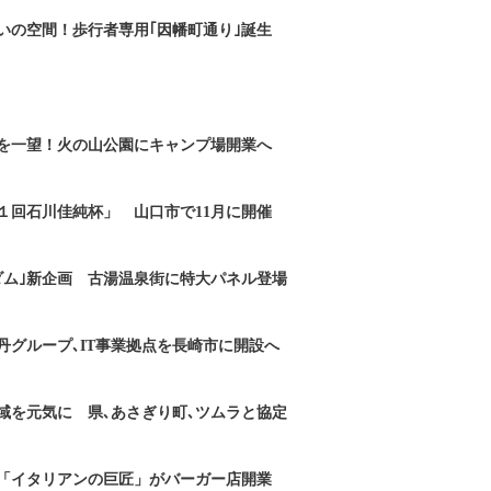
いの空間！歩行者専用｢因幡町通り｣誕生
を一望！火の山公園にキャンプ場開業へ
１回石川佳純杯」 山口市で11月に開催
ダム｣新企画 古湯温泉街に特大パネル登場
丹グループ､IT事業拠点を長崎市に開設へ
域を元気に 県､あさぎり町､ツムラと協定
「イタリアンの巨匠」がバーガー店開業