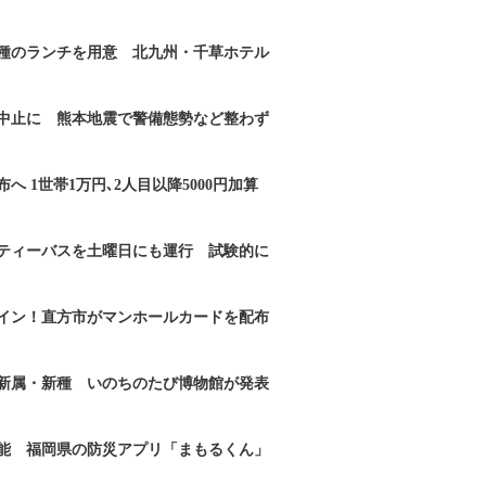
2種のランチを用意 北九州・千草ホテル
｣中止に 熊本地震で警備態勢など整わず
へ 1世帯1万円､2人目以降5000円加算
ティーバスを土曜日にも運行 試験的に
イン！直方市がマンホールカードを配布
新属・新種 いのちのたび博物館が発表
能 福岡県の防災アプリ「まもるくん」