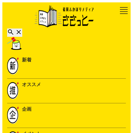
新着
オススメ
企画