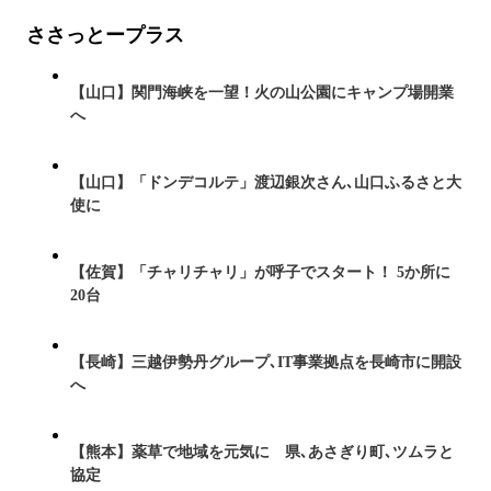
ささっとープラス
【山口】関門海峡を一望！火の山公園にキャンプ場開業
へ
【山口】「ドンデコルテ」渡辺銀次さん､山口ふるさと大
使に
【佐賀】「チャリチャリ」が呼子でスタート！ 5か所に
20台
【長崎】三越伊勢丹グループ､IT事業拠点を長崎市に開設
へ
【熊本】薬草で地域を元気に 県､あさぎり町､ツムラと
協定