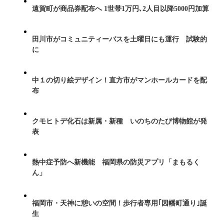
遠賀町が商品券配布へ 1世帯1万円､2人目以降5000円加算
田川市がコミュニティーバスを土曜日にも運行 試験的
に
中１の切り絵デザイン！直方市がマンホールカードを配
布
クモヒトデ化石は新属・新種 いのちのたび博物館が発
表
熱中症予防へ新機能 福岡県の防災アプリ「まもるく
ん」
福岡市・天神に憩いの空間！歩行者専用｢因幡町通り｣誕
生