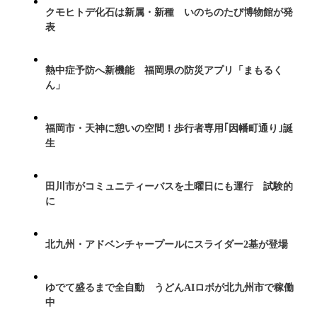
クモヒトデ化石は新属・新種 いのちのたび博物館が発
表
熱中症予防へ新機能 福岡県の防災アプリ「まもるく
ん」
福岡市・天神に憩いの空間！歩行者専用｢因幡町通り｣誕
生
田川市がコミュニティーバスを土曜日にも運行 試験的
に
北九州・アドベンチャープールにスライダー2基が登場
ゆでて盛るまで全自動 うどんAIロボが北九州市で稼働
中