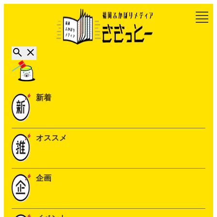
新着
オススメ
企画