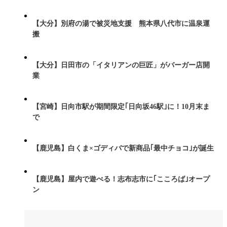
【大分】別府の湯で被災地支援 熊本県八代市に温泉運
搬
【大分】日田市の「イタリアンの巨匠」がバーガー店開
業
【宮崎】日向市駅が期間限定｢日向坂46駅｣に！10月末ま
で
【鹿児島】白くま×ゴディバで新商品｢最中チョコ｣が誕生
【鹿児島】屋内で遊べる！志布志市に｢こころば｣オープ
ン