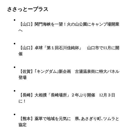
ささっとープラス
【山口】関門海峡を一望！火の山公園にキャンプ場開業
へ
【山口】卓球「第１回石川佳純杯」 山口市で11月に開
催
【佐賀】｢キングダム｣新企画 古湯温泉街に特大パネル
登場
【長崎】大相撲「長崎場所」２年ぶり開催 12月３日
に！
【熊本】薬草で地域を元気に 県､あさぎり町､ツムラと
協定