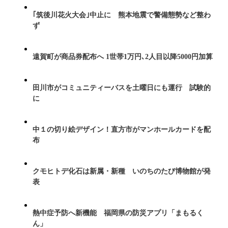
｢筑後川花火大会｣中止に 熊本地震で警備態勢など整わ
ず
遠賀町が商品券配布へ 1世帯1万円､2人目以降5000円加算
田川市がコミュニティーバスを土曜日にも運行 試験的
に
中１の切り絵デザイン！直方市がマンホールカードを配
布
クモヒトデ化石は新属・新種 いのちのたび博物館が発
表
熱中症予防へ新機能 福岡県の防災アプリ「まもるく
ん」