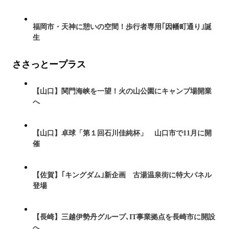
福岡市・天神に憩いの空間！歩行者専用｢因幡町通り｣誕
生
ささっとープラス
【山口】関門海峡を一望！火の山公園にキャンプ場開業
へ
【山口】卓球「第１回石川佳純杯」 山口市で11月に開
催
【佐賀】｢キングダム｣新企画 古湯温泉街に特大パネル
登場
【長崎】三越伊勢丹グループ､IT事業拠点を長崎市に開設
へ