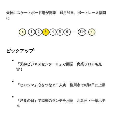
天神にスケートボード場が開業 10月30日、ボートレース福岡
に
...
1
2
3
4
5
6
214
ピックアップ
「天神ビジネスセンターⅡ」が開業 商業フロアも充
実！
「ヒロシマ」心をつなぐ二人劇 柳川市で8月8日に上演
「洋食の日」で12種のランチを用意 北九州・千草ホテ
ル