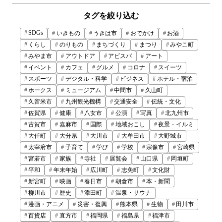
タグを絞り込む
SDGs
いきもの
うきは市
おでかけ
お酒
くらし
のりもの
まちづくり
まつり
みやこ町
みやま市
アウトドア
アビスパ
アート
イベント
カフェ
グルメ
コロナ
スイーツ
スポーツ
デジタル・科学
ビジネス
ホテル・宿泊
ホークス
ミュージアム
中間市
久山町
久留米市
九州観光機構
交通安全
伝統・文化
佐賀県
健康
八女市
公演
写真
北九州市
古賀市
嘉麻市
国際
地域おこし
夜景・イルミ
大任町
大分県
大川市
大牟田市
大野城市
太宰府市
子育て
学び
学校
宗像市
宮崎県
宮若市
家族
寺社
展覧会
山口県
岡垣町
平和
年末年始
広川町
志免町
文化財
新宮町
映画
春日市
朝倉市
本・新聞
柳川市
歴史
添田町
温泉・サウナ
漫画・アニメ
災害・復興
熊本県
生物
田川市
百貨店
直方市
福岡県
福島県
福津市