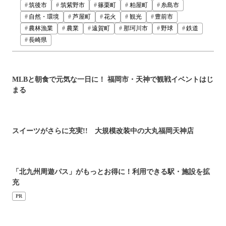
筑後市
筑紫野市
篠栗町
粕屋町
糸島市
自然・環境
芦屋町
花火
観光
豊前市
農林漁業
農業
遠賀町
那珂川市
野球
鉄道
長崎県
MLBと朝食で元気な一日に！ 福岡市・天神で観戦イベントはじ
まる
スイーツがさらに充実!! 大規模改装中の大丸福岡天神店
「北九州周遊パス」がもっとお得に！利用できる駅・施設を拡
充
PR