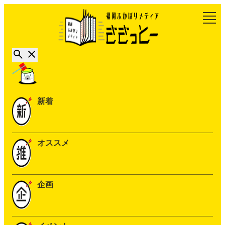
新着
オススメ
企画