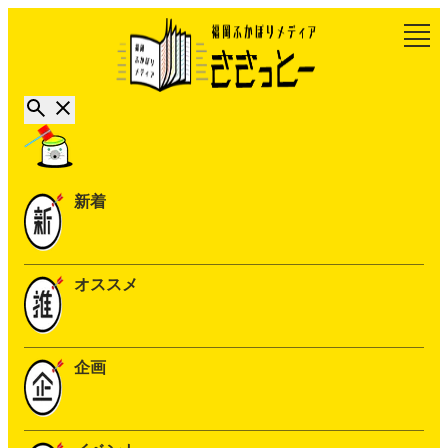
新着
オススメ
企画