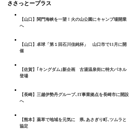
ささっとープラス
【山口】関門海峡を一望！火の山公園にキャンプ場開業
へ
【山口】卓球「第１回石川佳純杯」 山口市で11月に開
催
【佐賀】｢キングダム｣新企画 古湯温泉街に特大パネル
登場
【長崎】三越伊勢丹グループ､IT事業拠点を長崎市に開設
へ
【熊本】薬草で地域を元気に 県､あさぎり町､ツムラと
協定