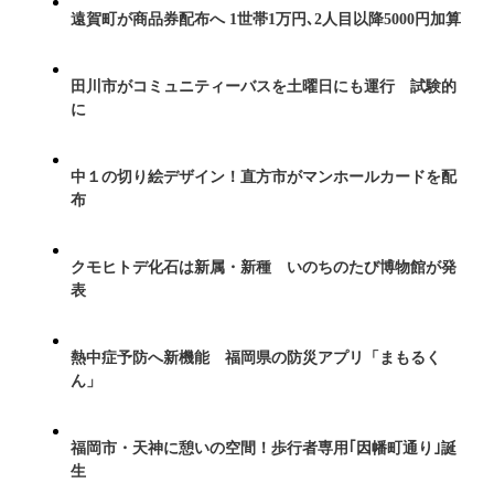
遠賀町が商品券配布へ 1世帯1万円､2人目以降5000円加算
田川市がコミュニティーバスを土曜日にも運行 試験的
に
中１の切り絵デザイン！直方市がマンホールカードを配
布
クモヒトデ化石は新属・新種 いのちのたび博物館が発
表
熱中症予防へ新機能 福岡県の防災アプリ「まもるく
ん」
福岡市・天神に憩いの空間！歩行者専用｢因幡町通り｣誕
生