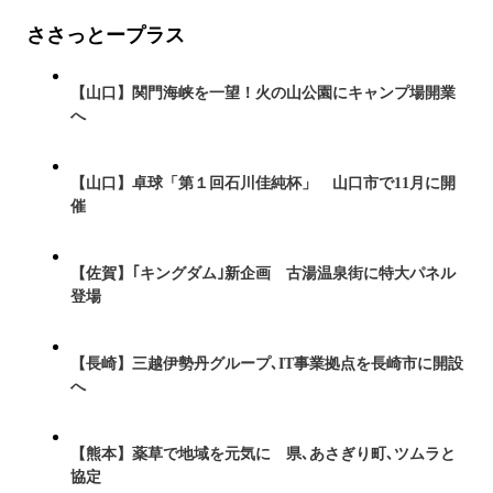
ささっとープラス
【山口】関門海峡を一望！火の山公園にキャンプ場開業
へ
【山口】卓球「第１回石川佳純杯」 山口市で11月に開
催
【佐賀】｢キングダム｣新企画 古湯温泉街に特大パネル
登場
【長崎】三越伊勢丹グループ､IT事業拠点を長崎市に開設
へ
【熊本】薬草で地域を元気に 県､あさぎり町､ツムラと
協定