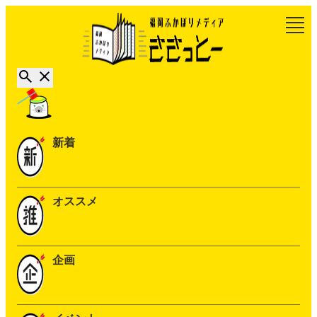
新着
オススメ
企画