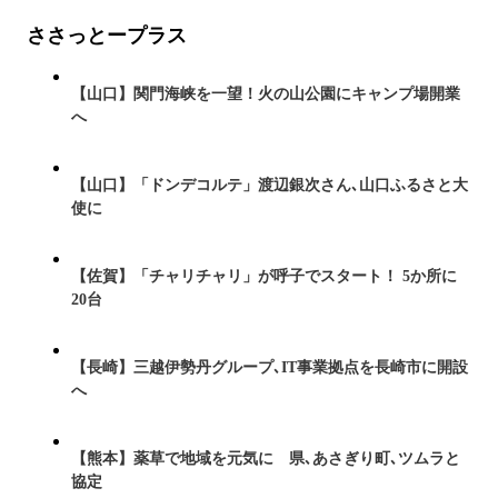
ささっとープラス
【山口】関門海峡を一望！火の山公園にキャンプ場開業
へ
【山口】「ドンデコルテ」渡辺銀次さん､山口ふるさと大
使に
【佐賀】「チャリチャリ」が呼子でスタート！ 5か所に
20台
【長崎】三越伊勢丹グループ､IT事業拠点を長崎市に開設
へ
【熊本】薬草で地域を元気に 県､あさぎり町､ツムラと
協定