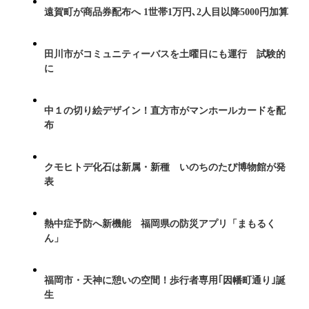
遠賀町が商品券配布へ 1世帯1万円､2人目以降5000円加算
田川市がコミュニティーバスを土曜日にも運行 試験的
に
中１の切り絵デザイン！直方市がマンホールカードを配
布
クモヒトデ化石は新属・新種 いのちのたび博物館が発
表
熱中症予防へ新機能 福岡県の防災アプリ「まもるく
ん」
福岡市・天神に憩いの空間！歩行者専用｢因幡町通り｣誕
生