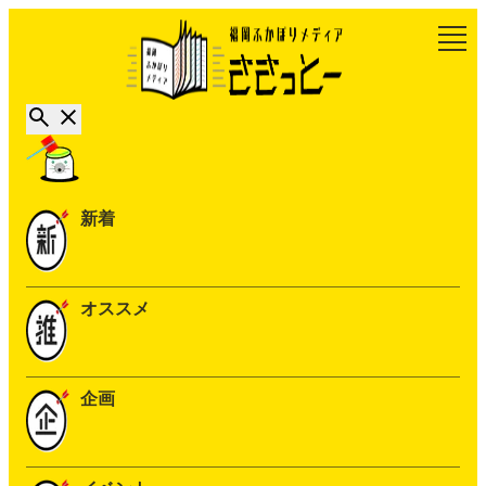
新着
オススメ
企画