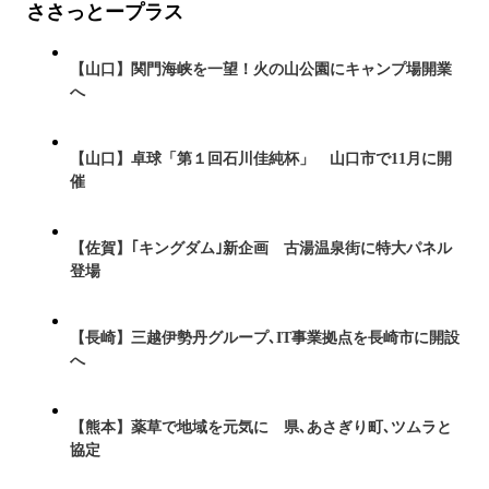
ささっとープラス
【山口】関門海峡を一望！火の山公園にキャンプ場開業
へ
【山口】卓球「第１回石川佳純杯」 山口市で11月に開
催
【佐賀】｢キングダム｣新企画 古湯温泉街に特大パネル
登場
【長崎】三越伊勢丹グループ､IT事業拠点を長崎市に開設
へ
【熊本】薬草で地域を元気に 県､あさぎり町､ツムラと
協定