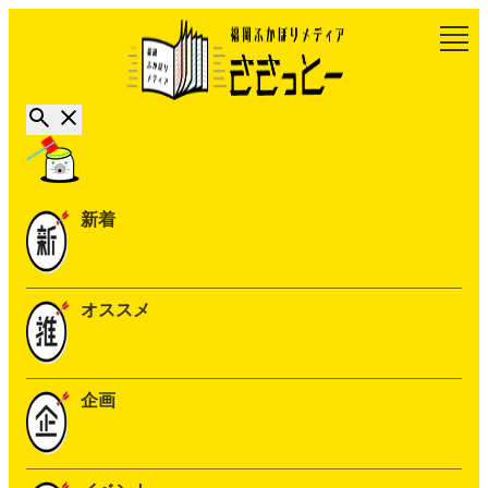
新着
オススメ
企画