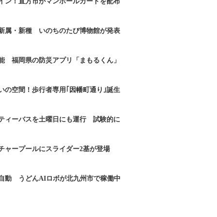
イン！直方市がマンホールカードを配布
新属・新種 いのちのたび博物館が発表
能 福岡県の防災アプリ「まもるくん」
いの空間！歩行者専用｢因幡町通り｣誕生
ティーバスを土曜日にも運行 試験的に
チャープールにスライダー2基が登場
自動 うどんAIロボが北九州市で稼働中