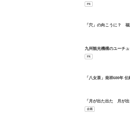
PR
「穴」の向こうに？ 福
九州観光機構のユーチュ
PR
「八女茶」発祥600年 
「月が出た出た 月が出
企画