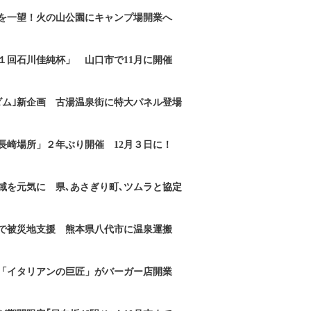
を一望！火の山公園にキャンプ場開業へ
１回石川佳純杯」 山口市で11月に開催
ダム｣新企画 古湯温泉街に特大パネル登場
長崎場所」２年ぶり開催 12月３日に！
域を元気に 県､あさぎり町､ツムラと協定
で被災地支援 熊本県八代市に温泉運搬
「イタリアンの巨匠」がバーガー店開業