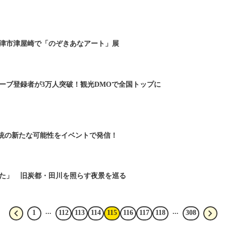
津市津屋崎で「のぞきあなアート」展
ーブ登録者が3万人突破！観光DMOで全国トップに
伝統の新たな可能性をイベントで発信！
た」 旧炭都・田川を照らす夜景を巡る
...
...
1
112
113
114
115
116
117
118
308