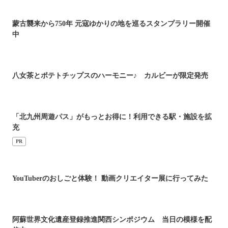
蒙古襲来から750年 元寇ゆかりの地を巡るスタンプラリー開催
中
八女茶とポテトチップスのハーモニー♪ カルビーが限定発売
「北九州周遊パス」がもっとお得に！利用できる駅・施設を拡
充
PR
YouTuberのおしごと体験！ 動画クリエイター展に行ってみた
阿蘇世界文化遺産登録推進関西シンポジウム 当日の模様を配