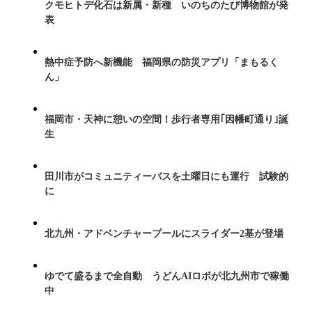
クモヒトデ化石は新属・新種 いのちのたび博物館が発
表
熱中症予防へ新機能 福岡県の防災アプリ「まもるく
ん」
福岡市・天神に憩いの空間！歩行者専用｢因幡町通り｣誕
生
田川市がコミュニティーバスを土曜日にも運行 試験的
に
北九州・アドベンチャープールにスライダー2基が登場
ゆでて盛るまで全自動 うどんAIロボが北九州市で稼働
中