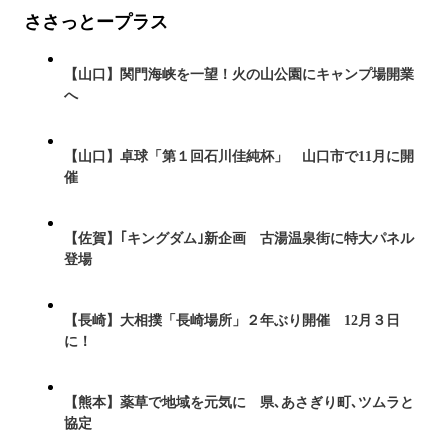
ささっとープラス
【山口】関門海峡を一望！火の山公園にキャンプ場開業
へ
【山口】卓球「第１回石川佳純杯」 山口市で11月に開
催
【佐賀】｢キングダム｣新企画 古湯温泉街に特大パネル
登場
【長崎】大相撲「長崎場所」２年ぶり開催 12月３日
に！
【熊本】薬草で地域を元気に 県､あさぎり町､ツムラと
協定