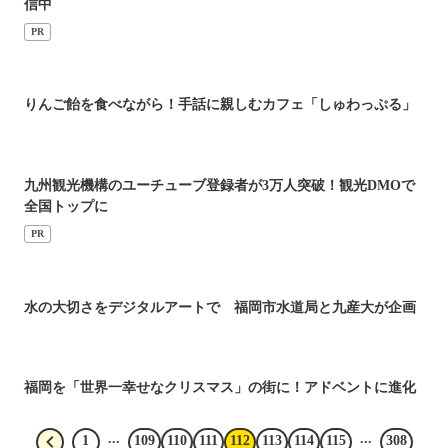
信中
PR
りんご飴を食べながら！手話に親しむカフェ「しゅわっぷる」
九州観光機構のユーチューブ登録者が3万人突破！観光DMOで
全国トップに
PR
水の大切さをデジタルアートで 福岡市水道局と九産大が企画
福岡を「世界一幸せなクリスマス」の街に！アドベントに進化
...
...
1
109
110
111
112
113
114
115
308