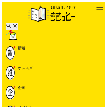
新着
オススメ
企画