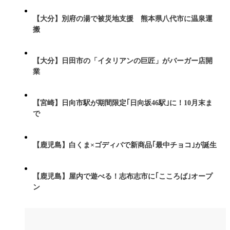
【大分】別府の湯で被災地支援 熊本県八代市に温泉運
搬
【大分】日田市の「イタリアンの巨匠」がバーガー店開
業
【宮崎】日向市駅が期間限定｢日向坂46駅｣に！10月末ま
で
【鹿児島】白くま×ゴディバで新商品｢最中チョコ｣が誕生
【鹿児島】屋内で遊べる！志布志市に｢こころば｣オープ
ン