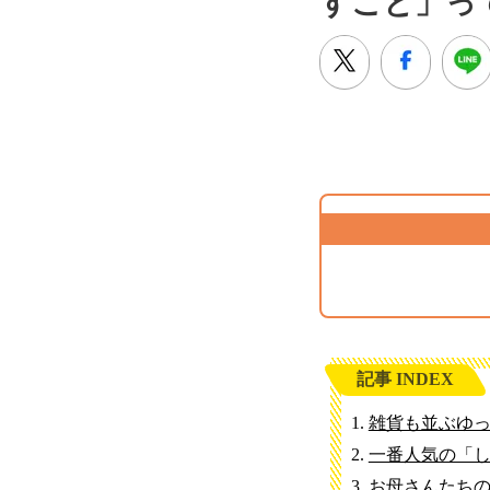
すこと」っ
記事 INDEX
雑貨も並ぶゆ
一番人気の「
お母さんたち