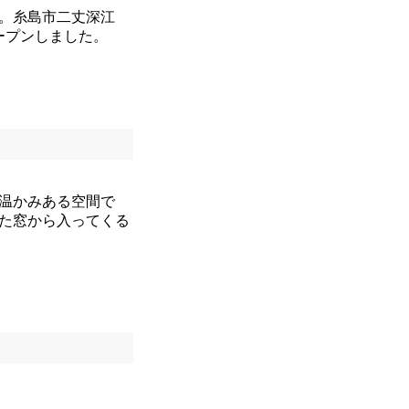
す。糸島市二丈深江
ープンしました。
温かみある空間で
た窓から入ってくる